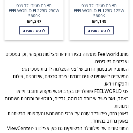
תאורת סטודיו לד פנס
תאורת סטודיו לד פנס
FEELWORLD FL225D 250W
FEELWORLD FL125D 125W
5600K
5600K
₪
1,347
₪
1,149
לרכישה מהירה
לרכישה מהירה
מותג Feelworld מתמחה בציוד ווידאו ומצלמות מקצועי, וכן במסכים
ואביזרים משלימים.
המותג ידוע במגוון הרחב של צגי המצלמה לרבות מסכי מגע
המיועדים ליישומים שונים דוגמת יצירת סרטים, שידורגים, צילום
והפקות וידאו.
צגי FEELWORLD פופולריים בקרב אנשי מקצוע וחובבי וידאו
כאחד, זאת בשיל איכותם הגבוהה, גדלים, רזולוציות ותכונות משתנות
ומגוונות.
באופן הזה, פילוורלד עונה על צרכי המשתמש והעדפותיו המשתנות
באופן נרחב במיוחד.
המוניטורים של פילוורלד המשווקים גם כאן אצלנו ב-ViewCenter