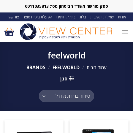
Ski
ספק מורשה משרד הביטחון מס': 0011035813
t
אודות
שאלות ותשובות
בלוג
בין לקוחותינו
הפעלת ביטוח מוצר
צור קשר
conten
feelworld
עמוד הבית
/
BRANDS
FEELWORLD
/
סנן