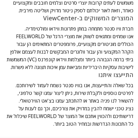
משמשים לעתים קרובות יוצרי סרטים וצלמים חובבים ומקצועיים
כאחד, וזאת לאור יכולתם לספק ניטור מדויק ושליטה מירבית.
המוצרים המשווקים ב-ViewCenter
חברת וויו סנטר מתמחה במתן פתרונות ווידאו ומולטימדיה.
אנו שמחים ומתגאים לשווק את מוצרי הדגל של FEELWORLD
הכוללים מוניטורים מקצועיים, פרומפטרים המתאימים הן עבור
הקהל המקצועי והן עבור וולוגרים המבקשים לבנות לעצמם אולפן
ביתי ברמה הגבוהה ביותר ומצלמות ווידאו קונפרנס (VC) המשמשות
לישיבות עסקיות היברידיות ומביאות עמן איכות תצוגה ללא פשרות.
התייעצו איתנו
בכל שאלה והתייעצות, אנו בוויו סנטר נשמח לעמוד לשירותכם.
לפרטים נוספים ולקבלת שירות, ניתן ליצור עמנו קשר טלפוני,
להשאיר לנו פניה באתר או להתכתב עמנו בצ'אט הווירטואלי.
נציג טכני ישמח להבין במדויק את צורכיכם, וכך גם לענות על
דרישותיכם ולהכווין אתכם אל המוצר של FEELWORLD שיכלול את
כל התכונות הנדרשות ובמחיר הטוב ביותר.