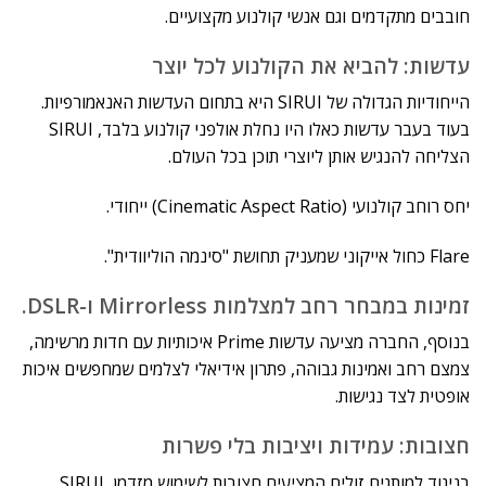
חובבים מתקדמים וגם אנשי קולנוע מקצועיים.
עדשות: להביא את הקולנוע לכל יוצר
הייחודיות הגדולה של SIRUI היא בתחום העדשות האנאמורפיות.
בעוד בעבר עדשות כאלו היו נחלת אולפני קולנוע בלבד, SIRUI
הצליחה להנגיש אותן ליוצרי תוכן בכל העולם.
יחס רוחב קולנועי (Cinematic Aspect Ratio) ייחודי.
Flare כחול אייקוני שמעניק תחושת "סינמה הוליוודית".
זמינות במבחר רחב למצלמות Mirrorless ו-DSLR.
בנוסף, החברה מציעה עדשות Prime איכותיות עם חדות מרשימה,
צמצם רחב ואמינות גבוהה, פתרון אידיאלי לצלמים שמחפשים איכות
אופטית לצד נגישות.
חצובות: עמידות ויציבות בלי פשרות
בניגוד למותגים זולים המציעים חצובות לשימוש מזדמן, SIRUI