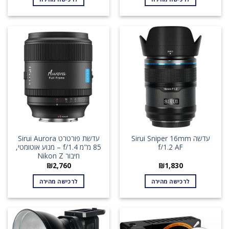
עדשה Sirui Sniper 16mm
עדשת פורטרט Sirui Aurora
f/1.2 AF
85 מ"מ f/1.4 – מנוע אוטומטי,
חיבור Nikon Z
₪
2,760
₪
1,830
לרכישה מהירה
לרכישה מהירה