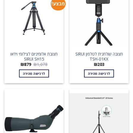
מבצע!
חצובה שולחנית לטלפון SIRUI
חצובת אלומיניום לצילומי וידאו
SIRUI SH15
TSH-01KX
המחיר
המחיר
₪
879
₪
1,078
₪
203
המקורי
הנוכחי
היה:
הוא:
לרכישה מהירה
לרכישה מהירה
₪879.
₪1,078.