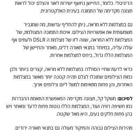
הדיגיטלי. כלומר, החיישן נחשף ישירות לאור והצלם יכול לראות
תצוגה מקדימה של התמונה בעינית האלקטרונית.
גם במצלמות ללא מראה, ניתן להחליף עדשות, מה שמגביר
משמעותית את אפשרויות הצילום. איכות התמונה המצולמת, של
המצלמות ללא המראה, שווה לזו של מצלמת ה DSLR ולעתים אף
עולה עליה, במיוחד בתנאי תאורה דלים, מאחר והחיישן של
המצלמות הללו גדול, ביחס למצלמות אחרות.
כדאי לדעת שחיי הסוללה במצלמות ללא מראה, קצרים ביותר ולכן
כמות הצילומים שתוכלו לצלם תהיה קטנה יותר מאשר במצלמות
האחרות, והן פחות מתאימות למשל ליום צילומים ארוך.
לסיכום:
משקל קל, תצוגה מקדימה המאפשרת התאמת ההגדרות
כמו חשיפה רוויה ועוד, המצלמות הללו נוטות פחות לרעד ומאחר ויש
בהן פחות חלקים נעים, היא מאד שקטה.
מהירות הצילום גבוהה והמיקוד מעולה גם בתנאי תאורה ירודים.