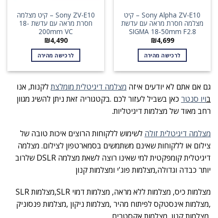
Sony Alpha ZV-E10 – קיט
Sony ZV-E10 – קיט מצלמה
מצלמה חסרת מראה עם עדשת
חסרת מראה עם עדשת 18-
200mm VC
SIGMA 18-50mm F2.8
₪
4,490
₪
4,699
לרכישה מהירה
לרכישה מהירה
גם אם אתם לא יודעים איזה
מצלמה דיגיטלית מומלצת
לקנות, אנו
ב
ויו סנטר
כאן בשביל לעזור לכם .בקטגוריה זאת ניתן להשיג מגוון
רחב מאוד של מצלמות דיגיטליות.
מצלמה דיגיטלית זולה
לשימוש ללקוחות הרוצים איכות טובה של
צילום או ללקוחות שאינם משתמשים בסמארטפון לצילום. מצלמה
דיגיטלית קומפקטית למי שאינו רוצה לשאת מצלמה DSLR שלרוב
יותר כבדה וגדולה,מצלמות פוג'י ומצלמות קנון
מצלמות כיס, מצלמות ללא מראה, מצלמות דמוי SLR,מצלמות SLR
,מצלמות אינסטקס לפיתוח מהיר ,מצלמות ניקון ,מצלמות פנסוניק
,מצלמות קנון ,מצלמות אקסטרים.