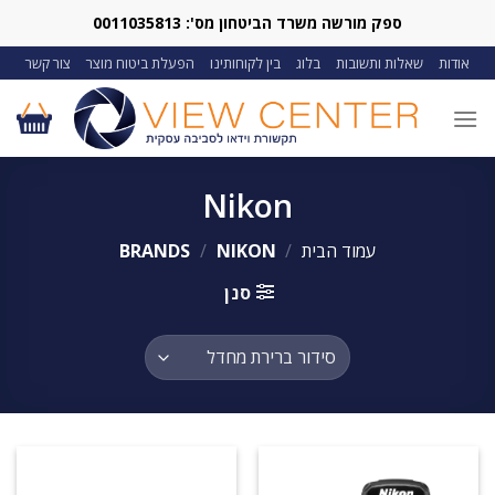
Ski
ספק מורשה משרד הביטחון מס': 0011035813
t
אודות
שאלות ותשובות
בלוג
בין לקוחותינו
הפעלת ביטוח מוצר
צור קשר
conten
Nikon
עמוד הבית
/
BRANDS
NIKON
/
סנן