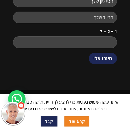
1 + 2 = ?
שלום
אני
הצ'אטבוט של האתר!
צריך עזרה? התחל
שיחה.
האתר עושה שימוש בעוגיות כדי להציע לך חוויית גלישה טובה יותר. על
ידי גלישה באתר זה, אתה מסכים לשימוש שלנו בעוגיות.
ביטול עסקה
כל הזכויות שמורות 2026 ©
24068751 VIEW CENTER
| מנוהל על ידי
קרא עוד
קבל
WEmanage - ניהול אתרים