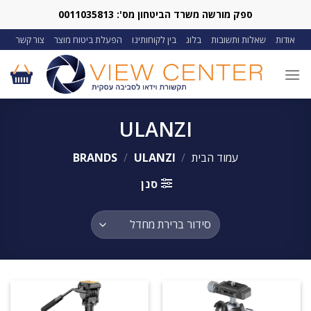
Ski
ספק מורשה משרד הביטחון מס': 0011035813
t
אודות
שאלות ותשובות
בלוג
בין לקוחותינו
הפעלת ביטוח מוצר
צור קשר
conten
ULANZI
עמוד הבית
/
BRANDS
ULANZI
/
סנן