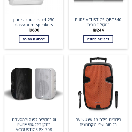
pure-acoustics-crl-250
PURE ACUSTICS QBT340
רמקול דיבורית
classroom-speakers
₪
690
₪
244
לרכישה מהירה
לרכישה מהירה
בידוריות ניידת 15 אינטש עם
זוג רמקולים לגינה ולמסעדות
בלוטוס ושני מיקרופונים
בתקן בינלאומי PURE
ACOUSTICS PX-708