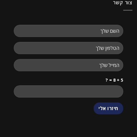
צור קשר
5 + 8 = ?
שלום
אני
הצ'אטבוט של האתר!