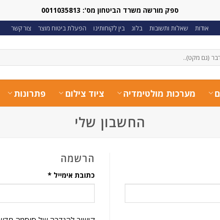
ספק מורשה משרד הביטחון מס': 0011035813
אודות
שאלות ותשובות
בלוג
בין לקוחותינו
הפעלת ביטוח מוצר
צור קשר
ם
מערכות מולטימדיה
ציוד צילום
פתרונות
החשבון שלי
הרשמה
חובה
כתובת אימייל
*