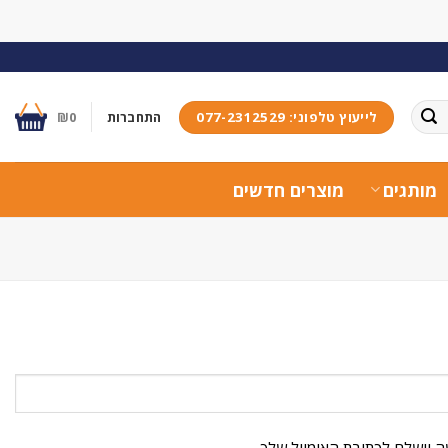
לייעוץ טלפוני: 077-2312529
התחברות
0
₪
מותגים
מוצרים חדשים