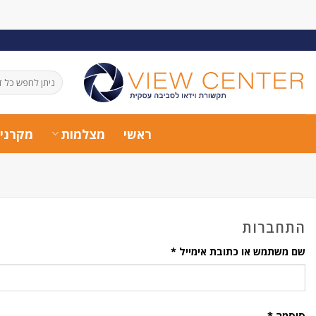
Ski
t
conten
חיפוש
עבור:
ראשי
מצלמות
מקרני
התחברות
חובה
שם משתמש או כתובת אימייל
*
חובה
סיסמה
*