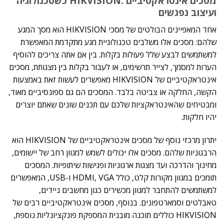
מסכים אינטראקטיביים :HIKVISION כשטכנולוגיה
ועיצוב נפגשים
אחד המאפיינים הבולטים של מסכי HIKVISION הוא מסך המגע
שלהם: מסכים אלו משלבים טכנולוגיית מגע מתקדמת המאפשרת
למשתמשים לבצע שלל פעולות בקלות. בין אם אתה צריכים להוסיף
הערות למסמך, לצייר תרשימים, או לעבור בקלות בין מצגותת, מסכים
אינטראקטיביים של HIKVISION מאפשרים לעשות זאת באמצעות
הקשה, החלקה או צביטה בלבד. המסכים הם גם ספונסיביים מאוד,
ומבטיחים שהאינטראקציות שלכם עם תכנים שונים שאתם יוצרים
יהיו חלקות.
יתרון מרכזי נוסף של מסכים אינטראקטיביים של HIKVISION הוא
הרבגוניות שלהם. מסכים אלו יכולים לשמש למגוון רחב של יישומים,
מחינוך והדרכה ועד מצגות ארגוניות ופגישות שיתופיות. המסכים
תומכים במגוון מקורות קלט, כולל HDMI, VGA ו-USB, המאפשרים
למשתמשים להתחבר למגוון מכשירים כגון מחשבים ניידים,
טאבלטים וסמארטפונים. בנוסף, מסכים אינטראקטיביים רבים של
HIKVISION כוללים תוכנה מובנית המספקת פונקציונליות נוספת,