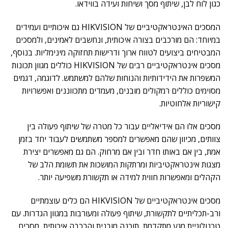
כגון לוח לבן, שיתוף מסך ושיחות ועידה בווידאו.
המסכים האינטראקטיביים של HIKVISION גם איכותיים ועמידים
במיוחד: הם מורכבים בצורה איכותית, ונחשבים לאמינים, ולמסכים
המבטיחים ביצועים לטווח ארוך ודרישות תחזוקה מינימליות. בנוסף,
מסכים אינטראקטיביים רבים של HIKVISION כוללים מגוון תכונות
המשפרות את הידידותיות והנוחות שלהם למשתמש. לדוגמה, דגמים
מסוימים כוללים רמקולים מובנים, מעמדים מתכווננים ואפשרויות
קישוריות אלחוטיות.
מסכים אלו הם אידיאליים עבור כל מטרה של שיתוף פעולה בין
צוותים, מכיוון שהם מאפשרים למספר משתמשים לעבוד יחד בזמן
אמת, בין אם באותו חדר ובין אם מרחוק. הם גם מאפשרים יצירת
מצגות אינטראקטיביות ומרתקות המושכות את תשומת הלב של
הקהלים ומאפשרות חווית למידה או תקשורת משפיעה יותר.
מסכים אינטראקטיביים של HIKVISION הם כלים עוצמתיים
ורב-תכליתיים לתקשורת, שיתוף פעולה ומעורבות במגוון הגדרות. עם
טכנולוגיית מגע מתקדמת, תוכנה מובנית והרכבה איכותית, מסכים