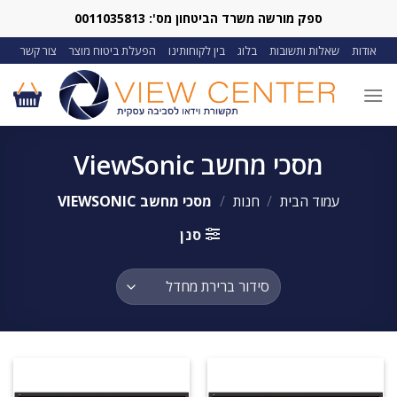
Ski
ספק מורשה משרד הביטחון מס': 0011035813
t
אודות
שאלות ותשובות
בלוג
בין לקוחותינו
הפעלת ביטוח מוצר
צור קשר
conten
מסכי מחשב ViewSonic
עמוד הבית
/
חנות
/
מסכי מחשב VIEWSONIC
סנן