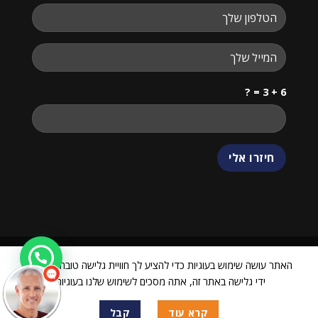
6 + 3 = ?
האתר עושה שימוש בעוגיות כדי להציע לך חוויית גלישה טובה יותר. על
ידי גלישה באתר זה, אתה מסכים לשימוש שלנו בעוגיות.
ביטול עסקה
כל הזכויות שמורות 2026 ©
24068751 VIEW CENTER
| מנוהל על ידי
קרא עוד
קבל
WEmanage - ניהול אתרים