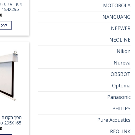
MOTOROLA
184X295 ס”מ SinoScreen
0
NANGUANG
לרכי
NEEWER
NEOLINE
Nikon
Nureva
OBSBOT
Optoma
Panasonic
PHILIPS
מסך הקרנה חש
Pure Acoustics
295X165 ס"מ SINOSCREEN
0
REOLINK