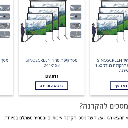
סוגים.
סוגים.
ניתן
ניתן
לבחור
לבחור
את
את
האפשרויות
האפשרויות
בעמוד
בעמוד
המוצר
המוצר
מסך קיפול מהיר SINOSCREEN
מסך קיפול מהיר SINOSCREEN
מסך ק
229X305 ס"מ להקרנה בגודל 150
244X183
ינטש
₪
8,811
דע נוסף
לרכישה מהירה
סכים להקרנה?
תמצאו מגוון עשיר של מסכי הקרנה איכותיים ובמחיר משתלם במיוחד.