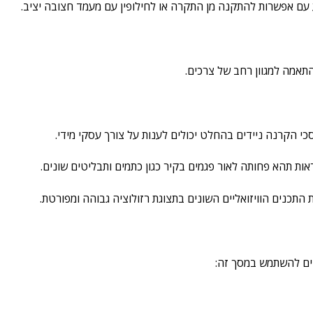
 עם אפשרות להתקנה מן התקרה או לחילופין עם מעמד חצובה יציב.
לבחור
את
האפשרויות
בעמוד
אמה למגוון רחב של צרכים.
המוצר
סכי הקרנה ניידים בהחלט יכולים לענות על צורך עסקי מידי.
ראות תהא פחותה לאור פגמים בקיר כגון כתמים ותבליטים שונים.
 התכנים הוויזואליים השונים בתצוגת רזולוציה גבוהה ומפורטת.
נים להשתמש במסך זה: