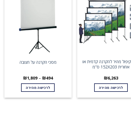
יפול מהיר להקרנה קדמית או
מסכי הקרנה על חצובה
אחורית 152X203 ס"מ
טווח
₪
1,809
–
₪
494
₪
6,263
מחירים:
לרכישה מהירה
לרכישה מהירה
עד
למוצר
זה
יש
מספר
סוגים.
ניתן