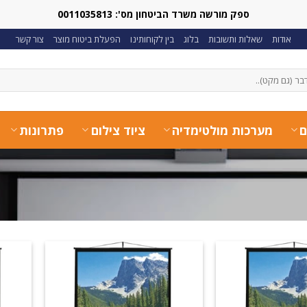
ספק מורשה משרד הביטחון מס': 0011035813
אודות
שאלות ותשובות
בלוג
בין לקוחותינו
הפעלת ביטוח מוצר
צור קשר
ם
מערכות מולטימדיה
ציוד צילום
פתרונות