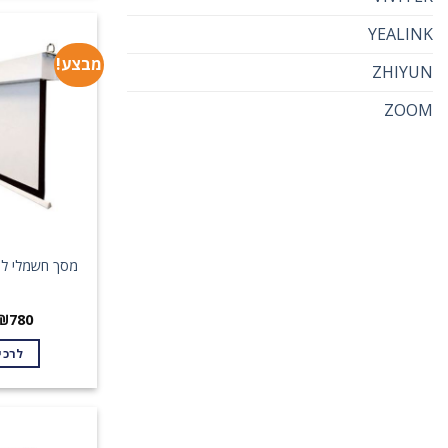
YEALINK
מבצע!
ZHIYUN
ZOOM
מסך חשמלי למקרן 
₪
780
לרכי