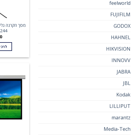
feelworld
FUJIFILM
מסך הקרנה גלי
GODOX
4X244
0
HAHNEL
לרכי
HIKVISION
INNOVV
JABRA
JBL
Kodak
LILLIPUT
marantz
Media-Tech