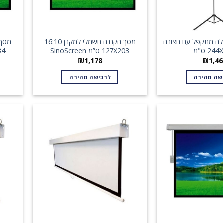
לה מתקפל עם חצובה
מסך הקרנה חשמלי למקרן 16:10
24 ס"מ
127X203 ס”מ SinoScreen
6X234
₪
1,178
₪
1,46
שה מהירה
לרכישה מהירה