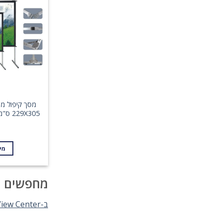
א
מי
מחפשים מ
ב-View Center