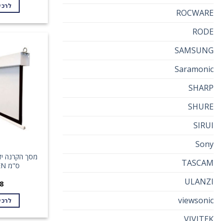
לרכי
ROCWARE
RODE
SAMSUNG
Saramonic
SHARP
SHURE
SIRUI
Sony
TASCAM
ס"מ SINOSCREEN
ULANZI
8
viewsonic
לרכי
VIVITEK