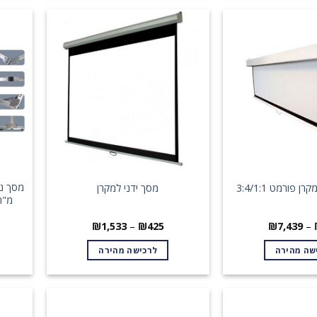
פורמט 3:4/1:1
מסך ידני למקרן
מ"ר ל
טווח
טווח
₪
1,533
–
₪
425
₪
7,439
–
מחירים:
מחירים:
שה מהירה
לרכישה מהירה
עד
עד
למוצר
למוצר
זה
זה
יש
יש
מספר
מספר