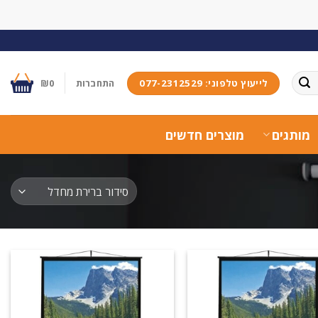
לייעוץ טלפוני: 077-2312529
התחברות
0
₪
מותגים
מוצרים חדשים