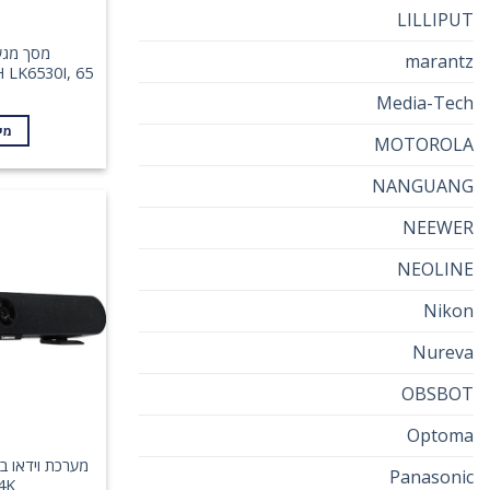
LILLIPUT
מסך מגע 
marantz
CH LK6530I, 65
Media-Tech
מי
MOTOROLA
NANGUANG
NEEWER
NEOLINE
Nikon
Nureva
OBSBOT
Optoma
Panasonic
4K לעסקי