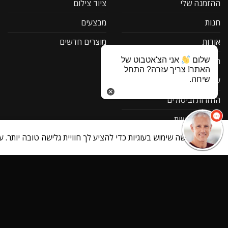
ההזמנה שלי
ציוד צילום
חנות
מבצעים
אודות
מוצרים חדשים
שלום
אני הצ'אטבוט של
תקנון
האתר! צריך עזרה? התחל
שיחה.
עמוד פרטיות
החזרות וביטולים
הצהרת נגישות
האתר עושה שימוש בעוגיות כדי להציע לך חוויית גלישה טובה יותר. ע
רשימת משאלות
מאמרים ותוכן מקצועי
הפעלת ביטוח מוצר
צור קשר
תוכנה להורדה F1