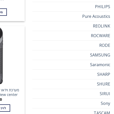
PHILIPS
מי
Pure Acoustics
REOLINK
ROCWARE
RODE
SAMSUNG
Saramonic
SHARP
SHURE
SIRUI
iew center
0
Sony
לרכי
TASCAM