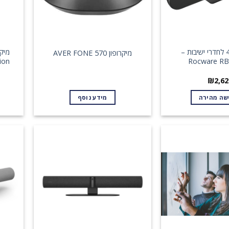
וידאו בר 4K לחדרי ישיבות –
מיקר
מיקרופון AVER FONE 570
ion
Rocware RB
₪
2,62
שה מהירה
מידע נוסף