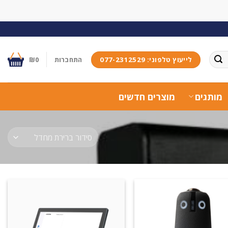
לייעוץ טלפוני: 077-2312529
התחברות
0
₪
מותגים
מוצרים חדשים