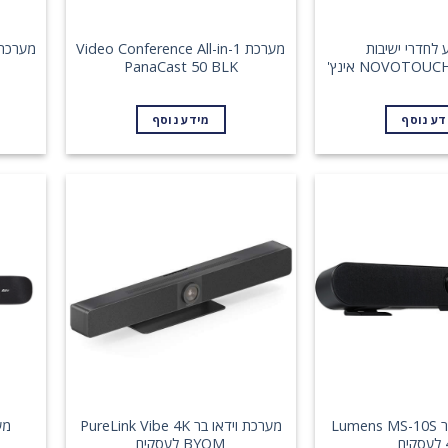
לחדרי ישיבות
מערכת Video Conference All-in-1
NOVOTOU אינץ'
PanaCast 50 BLK
דע נוסף
מידע נוסף
מערכת וידאו בר Lumens MS-10S
מערכת וידאו בר PureLink Vibe 4K
ם
BYOM לעסקים