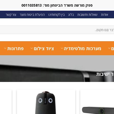
ספק מורשה משרד הביטחון מס': 0011035813
אודות
שאלות ותשובות
בלוג
בין לקוחותינו
הפעלת ביטוח מוצר
צור קשר
ם
מערכות מולטימדיה
ציוד צילום
פתרונות
 ישיבות