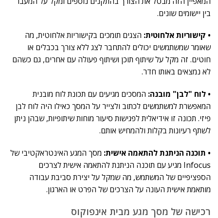
המאפיין הזה מבטל את הצורך בהתקנים נוספים ומקל על המעבר
בין יישומים שונים.
• קישוריות אלחוטית:
הצגים תומכים בקישוריות אלחוטית, מה
שאומר שמשתמשים יכולים להתחבר לצג ללא צורך בכבלים או
חוטים. זה מקל על שיתוף תוכן ושיתוף פעולה עם אחרים, גם כשהם
לא נמצאים באותו חדר.
• לוח "לבן" מובנה:
המסכים מגיעים עם תכונת לוח מובנית
המאפשרת למשתמשים לכתוב ולצייר על המסך כאילו היה לוח לבן
פיזי. תכונה זו אידיאלית לפגישות סיעור מוחות שיתופיות, שבהן ניתן
לשתף רעיונות בקלות ולהמחיש אותם.
• תוכנה הניתנת להתאמה אישית:
מסך המגע האינטראקטיבי של
Infocus מגיע עם תוכנה הניתנת להתאמה אישית לצרכים
הספציפיים של המשתמש, מה שמקל על יצירת סביבת עבודה
מותאמת אישית העונה על הצרכים של הפרט או הארגון.
רכישה של מסך מגע מבית אינפוקוס