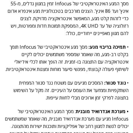
מסך המגע האינטראקטיבי של Infocus זמין במגוון גדלים, מ-55
אינץ' ועד 86 אינץ'. הצגים מורכבים בטכנולוגיית מגע אינפרא אדום
כדי לזהות קלט מגע, המאפשר אינטראקציה מדויקת. לצגים
רזולוציה של עד 4K UHD, המספקת תמונות חדות ומפורטות, ויש
להם מגוון מאפיינים ייחודיים, כולל:
•
תמיכה בריבוי מגע:
מסך מגע אינטראקטיבי של Infocus תומך
בקלט רב-מגע, מה שאומר שמספר משתמשים יכולים לקיים
אינטראקציה עם התצוגה בו-זמנית. זה הופך אותו לכלי אידיאלי
לשיתוף פעולה קבוצתי, מפגשי סיעור מוחות ומצגות אינטראקטיביות.
•
נוגד סנוור:
המסכים מגיעים עם משטח נגד סנוור המפחית
השתקפויות וממזער את העומס על העיניים. זה מקל על השימוש
בתצוגה לפרקי זמן ארוכים מבלי לחוות עייפות.
• מערכת אנדרואיד מובנית
: מסך המגע האינטראקטיבי של
Infocus מגיע עם מערכת אנדרואיד מובנית, מה שאומר שמשתמשים
יכולים לגשת למגוון רחב של אפליקציות ותוכנות ישירות מהתצוגה.