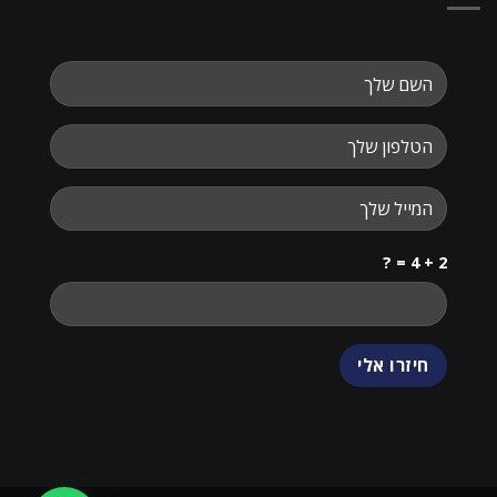
2 + 4 = ?
שלום
אני
הצ'אטבוט של האתר!
צריך עזרה? התחל
שיחה.