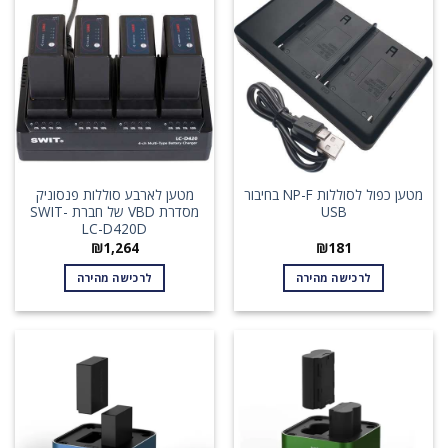
מטען כפול לסוללות NP-F בחיבור
מטען לארבע סוללות פנסוניק
USB
מסדרת VBD של חברת SWIT-
LC-D420D
₪
1,264
₪
181
לרכישה מהירה
לרכישה מהירה