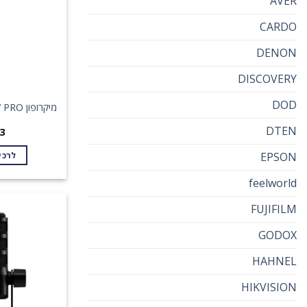
AVER
CARDO
DENON
DISCOVERY
DOD
מיקרופון RODE INTERVIEW PRO
DTEN
3
EPSON
לרכי
feelworld
FUJIFILM
GODOX
HAHNEL
HIKVISION