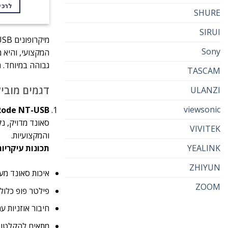
לרכי
SHURE
SIRUI
מיקרופונים USB של
Sony
גבוהה במיוחד. המיקרופונים של Rode הם קלים לשימוש, עמידים
TASCAM
דגמים מובילים של
ULANZI
viewsonic
Rode NT-USB
סאונד מדויק, נק
VIVITEK
והמקצועיות.
YEALINK
תכונות עיקריות
ZHIYUN
איכות סאונד מע
ZOOM
פילטר פופ כלול
חיבור אוזניות 
מתאים להקלטות 