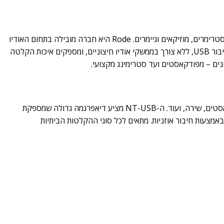
מספקים פתרונות סאונד מעולים ליוצרי תוכן, פודקאסטרים, סטרימרים, מוזיקאים וגיימרים. Rode היא חברה מובילה בתחום האודיו
המקצועי, והיא מציעה מיקרופונים שמתחברים ישירות למחשב או למכשירים ניידים דרך חיבור USB, ללא צורך בממשקי אודיו חיצוניים, ומספקים איכות הקלטה
: מיקרופון קונדנסר USB רב-שימושי שמיועד להקלטות איכותיות, פודקאסטים, שירה, ועוד. ה-NT-USB מציע דיאפרגמה גדולה שמספקת
באמצעות חיבור אוזניות. מתאים לכל סוגי ההקלטות הביתיות