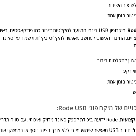
שיפור השידור
ניטור בזמן אמת
Rod
: מיקרופון USB דינמי המיועד להקלטות דיבור כמו פודקאסטים,
ויים. החיבור הפשוט למחשב מאפשר להקליט בקלות ולשמור על סאונד עש
:
מצוין להקלטות דיבור
י רקע
ניטור בזמן אמת
ש
 של מיקרופוני Rode USB:
קצועית
: Rode ידועה ביכולת לספק סאונד מדויק ואיכותי, עם טווח תדרים רחב ורמת רעש נמוכה.
ל
: חיבור USB מאפשר שימוש מיידי ללא צורך בציוד נוסף או בממשקי אודיו חיצוניים.