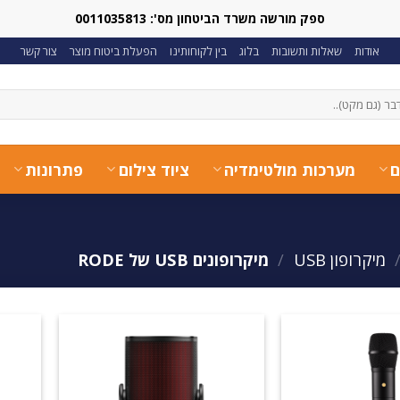
ספק מורשה משרד הביטחון מס': 0011035813
אודות
שאלות ותשובות
בלוג
בין לקוחותינו
הפעלת ביטוח מוצר
צור קשר
ם
מערכות מולטימדיה
ציוד צילום
פתרונות
מיקרופון USB
/
מיקרופונים USB של RODE