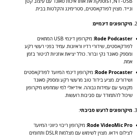
NT-USB, המספקת את אותו איכות סאונד עם עיצוב קטן
ונייד. מצוין לפודקאסטים, סטרימינג והקלטות בבית.
מיקרופונים דינמיים
:
Rode Podcaster
: מיקרופון דינמי USB המתאים
לפודקאסטים, שידורי רדיו וראיונות. עמיד בפני רעשי רקע
ומספק סאונד נקי וברור. כולל יציאת אוזניות לניטור בזמן
אמת.
Rode Procaster
: מיקרופון דינמי המיועד לפודקאסטים
ושידורים. מציע בידוד טוב מרעשי רקע ומספק סאונד
מקצועי עם עמידות גבוהה. אידיאלי למי שמחפש מיקרופון
שיכול להתמודד עם סביבות רועשות.
מיקרופונים לרעש סביבתי
:
Rode VideoMic Pro
: מיקרופון ריבוי כיווני המיועד
לצילום וידאו. מצוין לשימוש עם מצלמות DSLR ותחומים