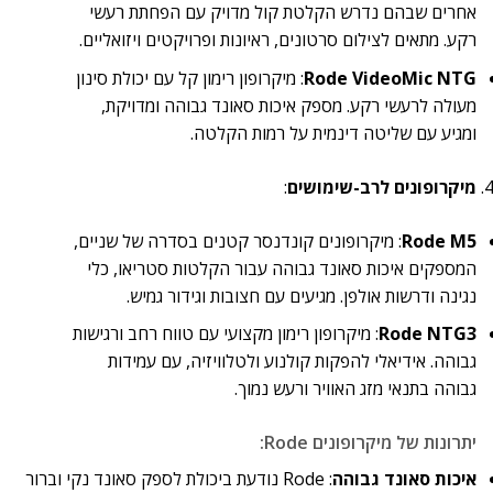
אחרים שבהם נדרש הקלטת קול מדויק עם הפחתת רעשי
רקע. מתאים לצילום סרטונים, ראיונות ופרויקטים ויזואליים.
Rode VideoMic NTG
: מיקרופון רימון קל עם יכולת סינון
מעולה לרעשי רקע. מספק איכות סאונד גבוהה ומדויקת,
ומגיע עם שליטה דינמית על רמות הקלטה.
מיקרופונים לרב-שימושים
:
Rode M5
: מיקרופונים קונדנסר קטנים בסדרה של שניים,
המספקים איכות סאונד גבוהה עבור הקלטות סטריאו, כלי
נגינה ודרשות אולפן. מגיעים עם חצובות וגידור גמיש.
Rode NTG3
: מיקרופון רימון מקצועי עם טווח רחב ורגישות
גבוהה. אידיאלי להפקות קולנוע ולטלוויזיה, עם עמידות
גבוהה בתנאי מזג האוויר ורעש נמוך.
יתרונות של מיקרופונים Rode:
איכות סאונד גבוהה
: Rode נודעת ביכולת לספק סאונד נקי וברור