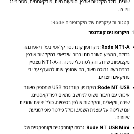
שונים, כולל הקלטות אולפן, הופעות חיות, פודקאסטים, סטרימינג
ווידאו.
קטגוריות עיקריות של מיקרופונים Rode:
מיקרופונים קונדנסר
:
Rode NT1-A
: מיקרופון קונדנסר קלאסי בעל דיאפרגמה
גדולה, המציע סאונד חם וברור. אידיאלי להקלטות אולפן
מקצועיות, שירה, והקלטת כלי נגינה. ה-NT1-A מצטיין
ברמת רעש נמוכה מאוד, מה שהופך אותו למועדף על ידי
מוזיקאים ויוצרים.
Rode NT-USB
: מיקרופון קונדנסר USB שמספק סאונד
איכותי עם חיבור פשוט למחשב. מתאים לפודקאסטים,
שירה, ווקאלים, והקלטות אולפן בסיסיות. כולל יציאת אוזניות
עם שליטה על עוצמת השמע, וכולל פילטר פופ למניעת
עיוותים.
Rode NT-USB Mini
: גרסה קומפקטית וקומפקטית של