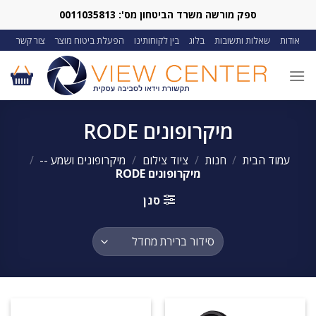
Ski
ספק מורשה משרד הביטחון מס': 0011035813
t
אודות
שאלות ותשובות
בלוג
בין לקוחותינו
הפעלת ביטוח מוצר
צור קשר
conten
מיקרופונים RODE
עמוד הבית
/
חנות
/
ציוד צילום
/
מיקרופונים ושמע --
/
מיקרופונים RODE
סנן