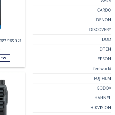
AVER
CARDO
DENON
DISCOVERY
DOD
זוג מכשירי קשר OTOROLA T62
DTEN
6
EPSON
לרכי
feelworld
FUJIFILM
GODOX
HAHNEL
HIKVISION