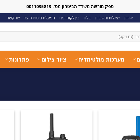
ספק מורשה משרד הביטחון מס': 0011035813
אודות
שאלות ותשובות
בלוג
בין לקוחותינו
הפעלת ביטוח מוצר
צור קשר
ם
מערכות מולטימדיה
ציוד צילום
פתרונות