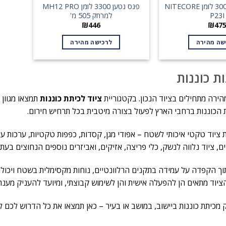
פנס יד טקטי 3000 לומן NITECORE
פנס נטען 3300 לומן MH12 PRO
P23I
למרחק 505 מ'
₪
446
₪
47
שה מהירה
לרכישה מהירה
ות כוננות
הירה מתחילים בציוד הנכון. בקטגוריית
ציוד לכיתת כוננות
תמצאו מגוון
ת הכוננות ברחבי הארץ לפעול בצורה מיטבית בכל תרחיש חירום.
 ציוד טקטי איכותי לשטח – אפודי מגן, קסדות, כפפות טקטיות, ערכות ע
ם, ציוד נלווה לנשק, כלי פריצה, אזיקים, ואביזרים נוספים הנחוצים בעת פ
וך הקפדה על עמידה בתקנים הרלוונטיים, נוחות מקסימלית בשטח ויכו
הציוד מתאים הן להפעלה אישית והן לשימוש קבוצתי, ומיועד להעניק מענה
מכיתת כוננות ביישוב, במושב או בעיר – כאן תמצאו את כל הדרוש לכם לפ