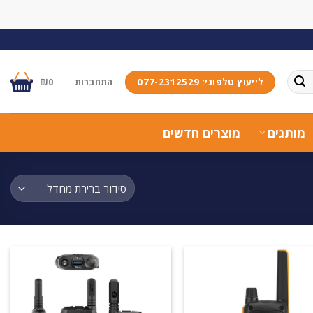
לייעוץ טלפוני: 077-2312529
התחברות
0
₪
מותגים
מוצרים חדשים