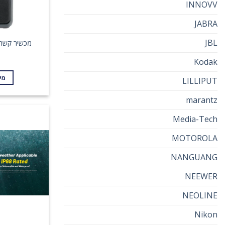
INNOVV
JABRA
JBL
מכשיר קשר פ
Kodak
מי
LILLIPUT
marantz
Media-Tech
MOTOROLA
NANGUANG
NEEWER
NEOLINE
Nikon