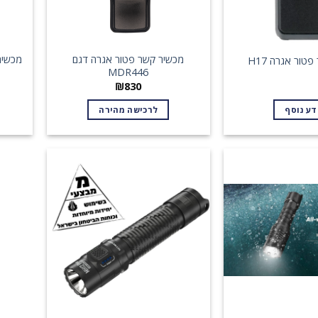
מכשיר קשר פטור אגרה דגם
מכשיר
טור אגרה H17
MDR446
₪
830
דע נוסף
לרכישה מהירה