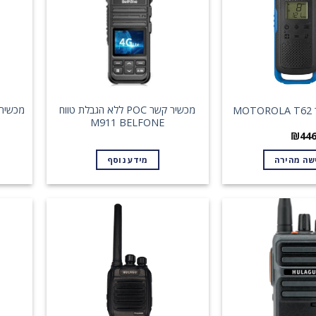
מכשיר קשר POC ללא הגבלת טווח
M
M911 BELFONE
₪
44
שה מהירה
מידע נוסף