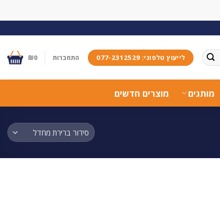
לייעוץ טלפוני: 077-2312529
התחברות
0
₪
מותגים
מוצרים חדשים