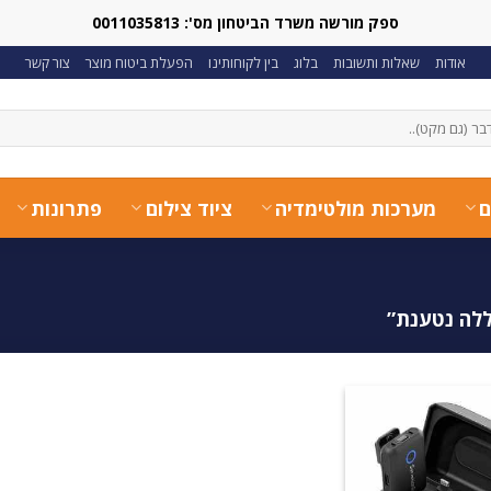
ספק מורשה משרד הביטחון מס': 0011035813
אודות
שאלות ותשובות
בלוג
בין לקוחותינו
הפעלת ביטוח מוצר
צור קשר
ם
מערכות מולטימדיה
ציוד צילום
פתרונות
ללה נטענת”