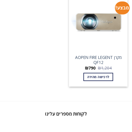
מבצע!
מקרן AOPEN FIRE LEGENT
QF12
המחיר
המחיר
₪
790
₪
1,204
המקורי
הנוכחי
היה:
הוא:
לרכישה מהירה
₪790.
₪1,204.
לקוחות מספרים עלינו