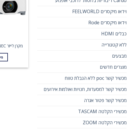
Cardo דיבוריות בלוטות' לרוכבי אופנוע
וידאו מיקסרים FEELWORLD
וידאו מיקסרים Rode
כבלים HDMI
ללא קטגורייה
מקרן לייזר P547UL SHARP-NEC
מבצעים
מי
מוצרים חדשים
מכשיר קשר poc ללא הגבלת טווח
מכשיר קשר למסעדות, חנויות ואולמות אירועים
מכשיר קשר פטור אגרה
מכשירי הקלטה TASCAM
מכשירי הקלטה ZOOM