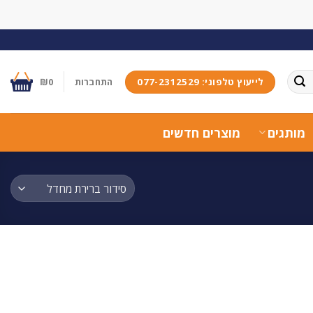
לייעוץ טלפוני: 077-2312529
התחברות
0
₪
מותגים
מוצרים חדשים