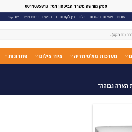
ספק מורשה משרד הביטחון מס': 0011035813
אודות
שאלות ותשובות
בלוג
בין לקוחותינו
הפעלת ביטוח מוצר
צור קשר
ם
מערכות מולטימדיה
ציוד צילום
פתרונות
 הארה גבוהה”