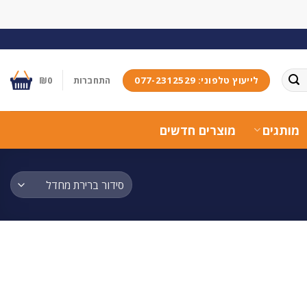
לייעוץ טלפוני: 077-2312529
התחברות
0
₪
מותגים
מוצרים חדשים