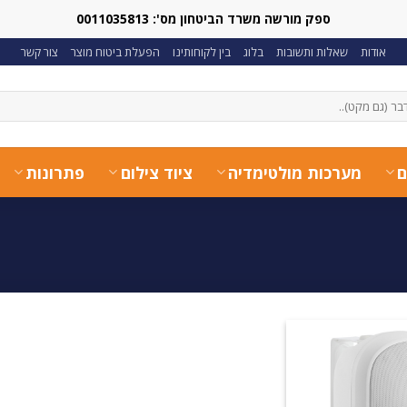
ספק מורשה משרד הביטחון מס': 0011035813
אודות
שאלות ותשובות
בלוג
בין לקוחותינו
הפעלת ביטוח מוצר
צור קשר
ם
מערכות מולטימדיה
ציוד צילום
פתרונות