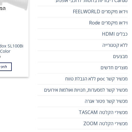
Cardo דיבוריות בלוטות' לרוכבי אופנוע
המל
וידאו מיקסרים FEELWORLD
וידאו מיקסרים Rode
כבלים HDMI
ללא קטגורייה
Bi-Color מק
מבצעים
9
מוצרים חדשים
לרכי
מכשיר קשר poc ללא הגבלת טווח
מכשיר קשר למסעדות, חנויות ואולמות אירועים
מכשיר קשר פטור אגרה
מכשירי הקלטה TASCAM
מכשירי הקלטה ZOOM