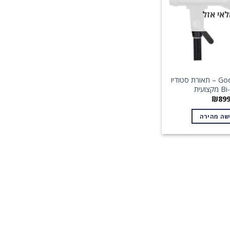
אי אזל
Godox SL100Bi – תאורת סטודיו
צועית
₪
89
שה מהירה