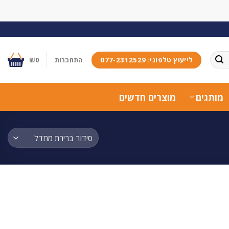
לייעוץ טלפוני: 077-2312529
התחברות
0
₪
מותגים
מוצרים חדשים