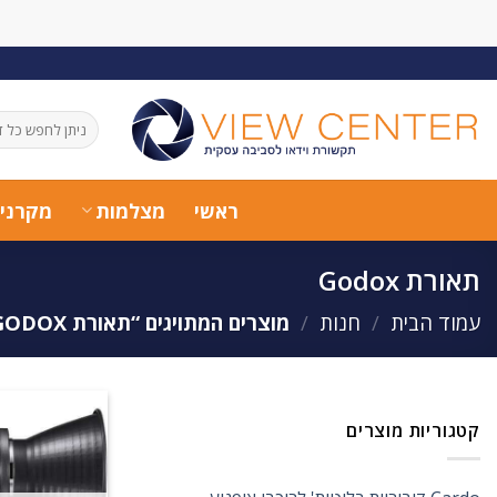
Ski
t
conten
חיפוש
עבור:
ראשי
מצלמות
מקרני
תאורת Godox
עמוד הבית
/
חנות
/
מוצרים המתויגים “תאורת GODOX”
קטגוריות מוצרים