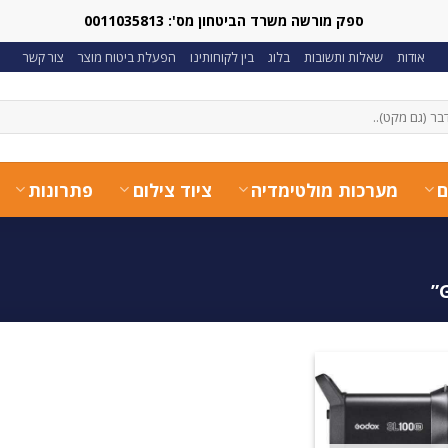
ספק מורשה משרד הביטחון מס': 0011035813
אודות
שאלות ותשובות
בלוג
בין לקוחותינו
הפעלת ביטוח מוצר
צור קשר
ם
מערכות מולטימדיה
ציוד צילום
פתרונות