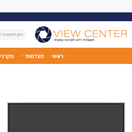
Ski
t
conten
חיפוש
עבור:
ראשי
מצלמות
מקרני