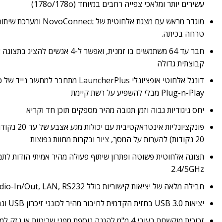
עשירים יותר ומלאכי צפייה רחבים במיוחד (178o/178o)
מוגדר מראש עם מצגת אלחוטית
טרחה בכיתה.
חבר עד 64 משתמשים בו זמנית, ואפשר ל-4
קבוצתית גדולה
Plug-n-Play מבלי להשפיע על רשת קיימת
יחס ניגודיות גבוה וזמן תגובה מהיר מספקים תוכן חד וקריא
20 נקודות) להערות על המסך, ציור ובקרות מחוות נפוצות
2.4/5GHz
חבילה מלאה של יציאות קישוריות כולל HDMI-In VGA-In, Audio-In/Out, LAN, RS232 ו-USB.
יציאות USB 3.0 בחזית הקדמית לחיבור מהיר לכונני זיכרון USB ונתונים
זכוכית מוקשחת בעובי 4 מ"מ להגנה נוספת מפני שריטות או נזק למסך