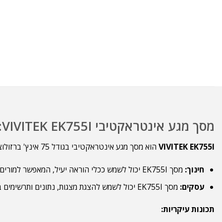
מסך מגע אינטראקטיבי VIVITEK EK755I:
VIVITEK EK755I
הוא מסך מגע אינטראקטיבי בגודל 75 אינץ' ברזולוציה 4K UHD, המציע חווית שימוש עשירה ואינטראקטיבית. מסך זה מתאים למגוון רחב של יישומים, כולל:
חינוך:
מסך EK755I יכול לשמש ככלי הוראה יעיל, המאפשר למורים ולסטודנטים לעבוד יחד על גבי מסך גדול. ניתן להשתמש בו להצגת מצגות, סרטונים, תמונות ותרשימים, וכן לסימון וציור ישירות על המסך.
עסקים:
מסך EK755I יכול לשמש להצגת מצגות, נתונים ותרשימים במהלך פגישות עסקיות. ניתן להשתמש בו גם לשיתוף פעולה בין צוותים מרוחקים.
תכונות עיקריות: