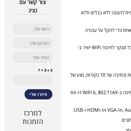
צור קשר עם
נציג
 של NovoConnect ומערכת שיתופית להצגה ללא כבלים וללא
 אנשים להציג בתצוגה אחת כדי להקל על עבודה
דונגל אלחוטי אופציונלי LauncherPlus מתחבר למחשב נייד של כל מבקר לחיבור WiFi ישיר ב-
3 + 3 = ?
פונקציונליות אינטראקטיבית עם יכולות מגע אצבע של עד 20 נקודות (כתיבה של 10 נקודות, מגע של
תצוגה אלחוטית פשוטה ופתרון שיתוף פעולה מהיר אמיתי הודות לתמיכה ב-WiFi 6, 802.11AX דו-פס
למרכז
הזמנות