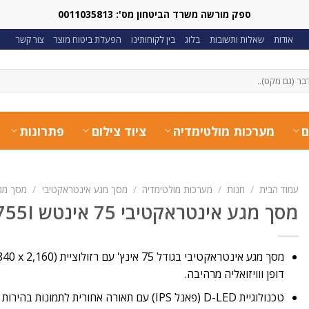
ספק מורשה משרד הביטחון מס': 0011035813
אודות
שאלות ותשובות
בלוג
בין לקוחותינו
הפעלת ביטוח מוצר
צור קשר
ם
מערכות מולטימדיה
ציוד צילום
פתרונות
עמוד הבית
/
חנות
/
מערכות מולטימדיה
/
מסך מגע אינטראקטיבי
/
מסך מגע
מסך מגע אינטראקטיבי 75 אינטש VIVITEK EK755I
דופן ווויזואליה מרהיבה.
טכנולוגיית D-LED (פאנל IPS) עם תאורה אחורית לתמ