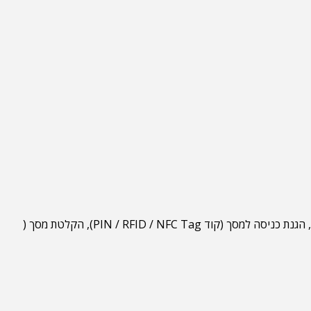
שיקוף מסך (NovoConnect SW/App), שכפול מסך (עד 6) על גבי הרשת הארגונית (NT LiveScreen/ NT LiveReceiver), לוח לבן (הערה), הגנת כניסה למסך (קוד PIN / RFID / NFC Tag), הקלטת מסך (