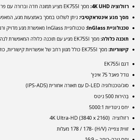
רזולוציה 4K UHD:
מסך EK755I מציע תמונה חדה וברורה עם פרטים רבים.
מסך מגע אינטראקטיבי:
ניתן לשלוט במסך באמצעות מגע, המאפשר
טכנולוגיית InGlass:
טכנולוגיית InGlass מאפשרת מגע מדויק ורגיש יותר.
תוכנה כלולה:
מסך EK755I מגיע עם תוכנה כלולה המאפשרת לנהל את התוכן ולהשתמש בתכונות האינטראקטיביות של המסך.
קישוריות:
מסך EK755I כולל מגוון רחב של אפשרויות קישוריות, כולל HDMI, VGA, DisplayPort ו-USB.
דגם EK755i
גודל פאנל 75 אינץ'
סוג/טכנולוגיה D-LED עם תאורה אחורית (IPS-ADS)
בְּהִירוּת 500 ניטס
יחס ניגודיות 5000:1
רזולוציה 4K Ultra-HD (3840 x 2160)
זווית צפייה (H/V) -178 / 178 מעלות
יחס גובה-רוחב – 16:9