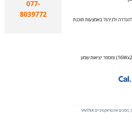
077-
8039772
-באחד, קל להגדרה ולניהול באמצעות תוכנת
רמקולי אודיו סטריאו חזקים חזיתיים עם עד 32W של הספק כולל (16Wx2) ומספר יציאות שמע
,
מסכים אינטראקטיביים VIVITEK