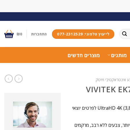
לייעוץ טלפוני: 077-2312529
התחברות
0
₪
מותגים
מוצרים חדשים
 אינטראקטיבי ויויטק
מסך מגע אינטראקטיבי בגודל 75 אינץ' עם רזולוציית UltraHD 4K (3,840 x 2,160) לפרטים יוצאי
ונות בהירות יותר, צבעים ללא רבב, מרקמים