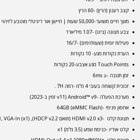
קצב רענון (הרץ) -60 הרץ
משך חיים משוער-50,000 שעות | חיישן אור דיגיטלי מוטבע לזיהוי אוטומטי של אור הסביבה ולהתאמת בהירות התצוגה לחיסכון באנרגיה
צבע תצוגה (ביט) -1.07 מיליארד
פעילות יומית (שעות/ימים) -16/7
הערת נקודות מגע- 10 נקודות
Touch Points מגע אצבע-20 נקודות
זמן תגובה -≤ 6ms
זכוכית קשוחה בעובי 4 מ"מ -רמה 7H .
מערכת הפעלה -Android™ v9 (v11 זמין ב-2023)
אחסון פנימי -64GB (eMMC Flash)
תצוגת קלט -HDMI v2.0 x3 (תואם HDCP v2.2), USB-C x1, VGA-In (x1)
קלט אודיו -כניסת שמע (3.5 מ"מ) x1