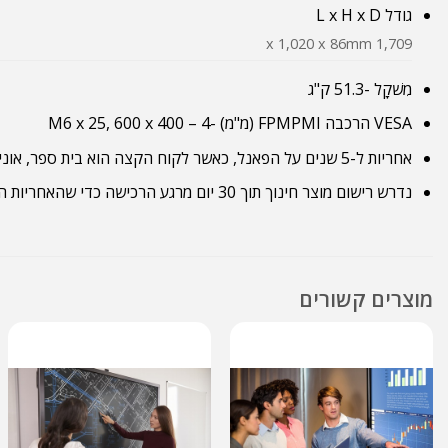
גודל L x H x D
1,709 x 1,020 x 86mm
מִשׁקָל -51.3 ק"ג
VESA הרכבה FPMPMI (מ"מ) -4 – M6 x 25, 600 x 400
אחריות ל-5 שנים על הפאנל, כאשר לקוח הקצה הוא בית ספר, אוניברסיטה או מרכז הדרכה.
נדרש רישום מוצר חינוך תוך 30 יום מרגע הרכישה כדי שהאחריות המורחבת תהיה תקפה.
מוצרים קשורים