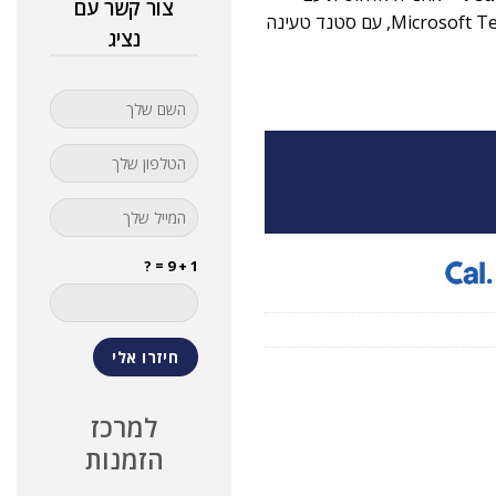
צור קשר עם
ביטול רעשים פעיל, חיבור Bluetooth ודונגל USB‑C/A, תואמת Microsoft Teams, עם סטנד טעינה
נציג
1 + 9 = ?
למרכז
הזמנות