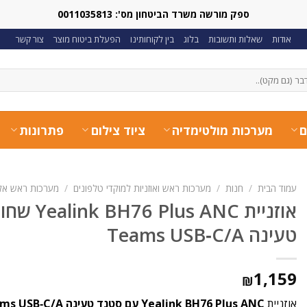
ספק מורשה משרד הביטחון מס': 0011035813
אודות
שאלות ותשובות
בלוג
בין לקוחותינו
הפעלת ביטוח מוצר
צור קשר
ם
מערכות מולטימדיה
ציוד צילום
פתרונות
עמוד הבית
/
חנות
/
מערכות ראש ואוזניות למוקדי טלפונים
/
מערכות ראש אלחו
אוזניית  ANC
טעינה Teams USB‑C/A
1,159
₪
אוזניית
Yealink BH76 Plus ANC עם סטנד טעינה Teams USB‑C/A