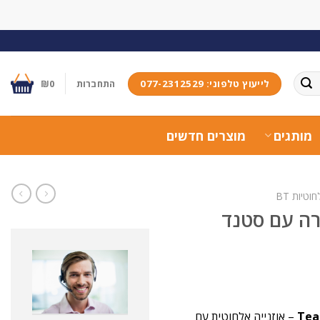
לייעוץ טלפוני: 077-2312529
התחברות
0
₪
מותגים
מוצרים חדשים
טיות BT
Yealink BH76 Plus שחורה עם סטנד
– אוזנייה אלחוטית עם