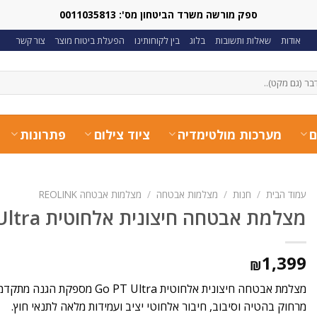
ספק מורשה משרד הביטחון מס': 0011035813
אודות
שאלות ותשובות
בלוג
בין לקוחותינו
הפעלת ביטוח מוצר
צור קשר
ם
מערכות מולטימדיה
ציוד צילום
פתרונות
עמוד הבית
/
חנות
/
מצלמות אבטחה
/
מצלמות אבטחה REOLINK
מצלמת אבטחה חיצונית אלחוטית Go PT Ultra
1,399
₪
מצלמת אבטחה חיצונית אלחוטית  Ultra
מרחוק בהטיה וסיבוב, חיבור אלחוטי יציב ועמידות מלאה לתנאי חוץ.