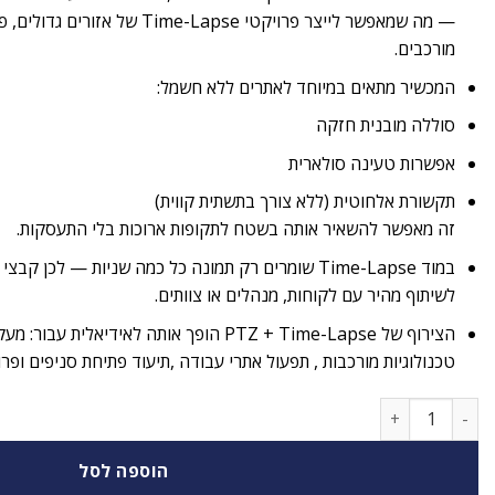
— מה שמאפשר לייצר פרויקטי me-Lapse
מורכבים.
המכשיר מתאים במיוחד לאתרים ללא חשמל:
סוללה מובנית חזקה
אפשרות טעינה סולארית
תקשורת אלחוטית (ללא צורך בתשתית קווית)
זה מאפשר להשאיר אותה בשטח לתקופות ארוכות בלי התעסקות.
במוד Time-Lapse שומרים רק תמונה כל כמה שניות — לכן 
לשיתוף מהיר עם לקוחות, מנהלים או צוותים.
הצירוף של PTZ + Time-Lapse הופך אותה לאידיא
טכנולוגיות מורכבות , תפעול אתרי עבודה ,תיעוד פתיחת סניפים ופר
כמות של מצלמת אבטחה חיצונית אלחוטית Go PT Ultra
הוספה לסל