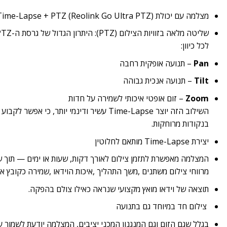
מצלמה עם יכולת Time-Lapse + PTZ (Reolink Go Ultra PTZ)
לכל כיוון:
Pan
– תנועה אופקית רחבה
Tilt
– תנועה אנכית גבוהה
Zoom
– זום אופטי איכותי לשמירה על חדות
השילוב הזה יוצר Time-Lapse עשיר ודינמי יותר, כי
בנקודות מרוחקות.
יצירת Time-Lapse מותאם לחלוטין
המצלמה מאפשרת לתזמן צילום לאורך דקות, שעות או ימים — תוך שמיר
מרווחי צילום משתנים ,משך התהליך ,איכות הוידאו ,שמירה כקובץ א
תוצאה של וידאו מואץ מקצועי שנראה כאילו צולם בהפקה.
צילום חד במיוחד גם בתנועה
בגלל שגם הזום וגם המנגנון המכני יציבים, המצלמה יודעת לשמור 