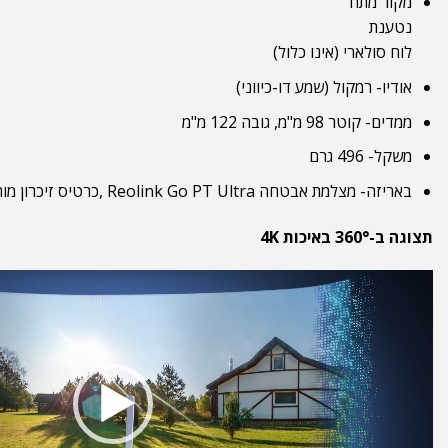
מקור מתח
נטענת
לוח סולארי (אינו כלול)
אודיו- רמקול (שמע דו-כיווני)
ממדים- קוטר 98 מ"מ, גובה 122 מ"מ
משקל- 496 גרם
באריזה- מצלמת אבטחה Reolink Go PT Ultra ,כרטיס זיכרון מותקן מראש microSD 32GB, תושבת קיר ,תושבת לתקרה,, רצועת חיבור, כבל USB-C, מדריך למשתמש
תצוגה ב-360° באיכות 4K
נגן
וידאו