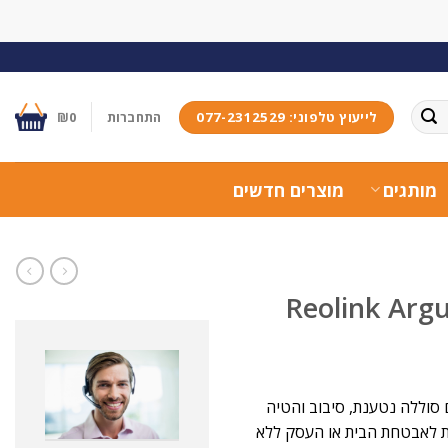
לייעוץ טלפוני: 077-2312529
התחברות
0
₪
מותגים
מוצרים חדשים
חיצונית אלחוטית Reolink Argus PT
ם ואלחוטי עם סוללה נטענת, סיבוב והטיה
למת לאבטחת הבית או העסק ללא