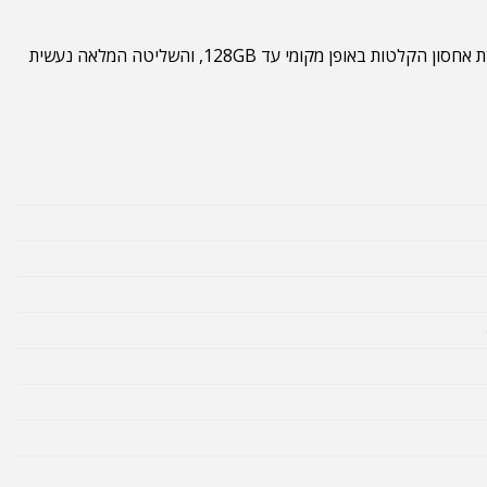
התקנת המצלמה פשוטה ואינה דורשת כבלים או חיבורי חשמל – פתרון אידיאלי למי שמחפש גמישות וניידות. התמיכה בכרטיס microSD מאפשרת אחסון הקלטות באופן מקומי עד 128GB, והשליטה המלאה נעשית