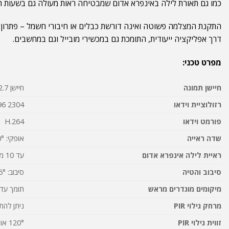
כמו גם תאורת לילה באינפרא אדום שמבטיחה ראות מעולה גם בשעות 
דרך אפליקציה ייעודית, התומכת גם במכשירי מובייל וגם במחשבים.
מפרט טכני:
חיישן תמונה
חיישן 1/2.7" CMOS
רזולוציית וידאו
2304 x 1296 (3 מגה-פיקסל) ב-15 פריימים לשנייה
פורמט וידאו
H.264
שדה ראייה
אופקי: 90°; אנכי: 47°; אלכסוני: 110°
ראיית לילה אינפרא אדום
עד 10 מטר (33ft); נורות LED: 6 יח' / 0.8W / 850nm (מעבר אוטומטי עם מסנן IR-cut)
סיבוב והטיה
סיבוב: 355°, הטיה: 140°
מיקומים מוגדרים מראש
תומך עד 32 מיקומים מוגדרים מ
מרחק גילוי PIR
ניתן להתאמה עד
זווית גילוי PIR
120° אופקי