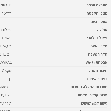
התראה חכמה
גילוי PIR; זיהוי אנשים; זיהוי רכבים
מצבי הקלטה
הקלטה מ
אחסון בענן
תומך ב-Reolink Cloud (זמין במדינות נבחרות)
סוללה
סוללה נטענת 17.2Wh (משך חיי הסוללה תלוי
פאנל סולארי
פאנל סולארי (3W
תקן Wi-Fi
1 b/g/n
תדר הפעלה
2.4 GHz
אבטחת Wi-Fi
/WPA2
חיבור חשמל
שקע USB-C
כפתור איפוס
כן
מערכות הפעלה נתמכות
indows, Mac OS
פרוטוקולים ותקנים
TP, P2P
גישה למשתמשים
תומך עד 12 זרמי וידאו בו-זמנית (10 זרמים משניים ו-2 עיק