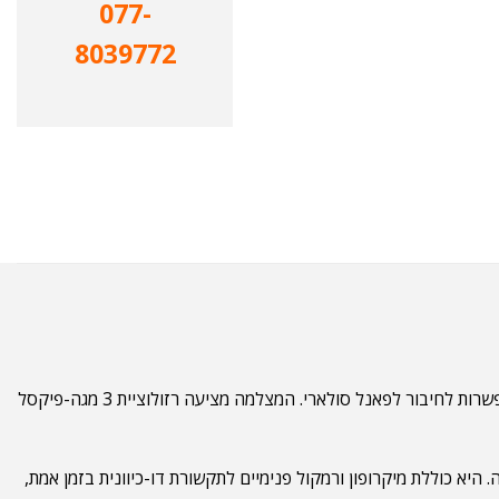
077-
8039772
מצלמת Reolink Argus PT Lite היא מצלמת אבטחה חכמה ואלחוטית לחלוטין, המיועדת לשימוש חיצוני ופנימי ומבוססת סוללה נטענת עם אפשרות לחיבור לפאנל סולארי. המצלמה מציעה רזולוציית 3 מגה-פיקסל
 היא כוללת מיקרופון ורמקול פנימיים לתקשורת דו-כיוונית בזמן אמת,