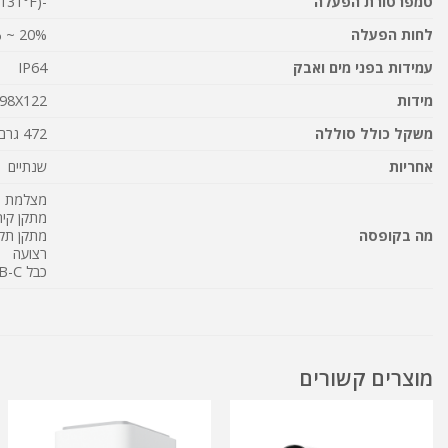
טמפרטורת הפעלה
-10°C~+55°C (14°F~131°F)
לחות הפעלה
20% ~ 85%
עמידות בפני מים ואבק
IP64
מידות
98X122 מ"מ
משקל כולל סוללה
472 גרם
אחריות
שנתיים
מצלמת Argus PT Lite
מתקן קיר
מה בקופסה
מתקן תק
רצועה
כבל USB-C
מוצרים קשורים