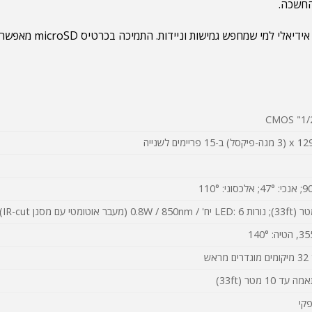
החשכה.
ראש
 10 מטר (33ft)