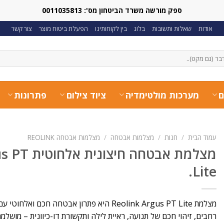
ספק מורשה משרד הביטחון מס': 0011035813
אודות
שאלות ותשובות
בלוג
בין לקוחותינו
הפעלת ביטוח מוצר
צור קשר
ם
מערכות מולטימדיה
ציוד צילום
פתרונות
עמוד הבית
/
חנות
/
מצלמות אבטחה
/
מצלמות אבטחה REOLINK
מצלמת אבטחה 
Lite.​
מצלמת Reolink Argus PT Lite היא פתרון אבטחה חכ
רחבים, זיהוי חכם של תנועה, ראיית לילה ותקשורת דו-כיוונית – מוש