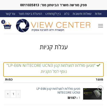
Ski
ספק מורשה משרד הביטחון מס': 0011035813
t
אודות
שאלות ותשובות
בלוג
בין לקוחותינו
הפעלת ביטוח מוצר
צור קשר
conten
עגלת קניות
“מטען סוללות למצלמות קנון LP-E6N NITECORE UCN3”
נוסף לסל הקניות.
מוצר
כמות
×
מטען סוללות למצלמות קנון LP-E6N
כמות של מטען סוללות למצל
NITECORE UCN3
₪
187
1 x