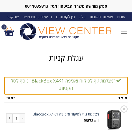
Ski
ספק מורשה משרד הביטחון מס': 0011035813
t
אודות
שאלות ותשובות
בלוג
בין לקוחותינו
הפעלת ביטוח מוצר
צור קשר
conten
עגלת קניות
“מצלמת גוף לפיקוח ואכיפה BlackBox X4K1” נוסף לסל
הקניות.
מוצר
כמות
×
מצלמת גוף לפיקוח ואכיפה BlackBox X4K1
כמות של מצלמת גוף לפי
₪
872
1 x