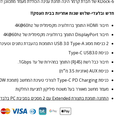
KDock-6 של חברת קרמר הינה תחנת עגינה הכוללת מעמד מתכוונן למחשב הנייד
חדש ובלעדי-שלוש שנות אחריות בבית העסק!!
חיבור HDMI התומך ברוזלוציה מקסימלית של 4K@60hz
חיבור DisplayPort התומך ברוזלוציה מקסימלית של 4K@60hz
2 כניסות מסוג USB 3.0 Type-A התומכות בהעברת נתונים וטעינה.
כניסת Type-C USB3.0
חיבור כבל רשת (RJ45) התומך במהירות של עד 1Gbps.
כניסת AUX (אוזניות 3.5 מ״מ)
כניסת Type-C PD Charging לצורכי טעינת המחשב (תומכת 100W)
מעמד מחשב מאוורר בעל משטח סיליקון למניעת החלקות
התחנה תומכת בתצורת Extended עם 2 מסכים בסביבת PC בלבד