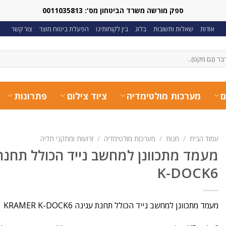
ספק מורשה משרד הביטחון מס': 0011035813
אודות
שאלות ותשובות
בלוג
בין לקוחותינו
הפעלת ביטוח מוצר
צור קשר
ם
מערכות מולטימדיה
ציוד צילום
פתרונות
עמוד הבית
/
חנות
/
מערכות מולטימדיה
/
זרועות ומתקני תליה
K-DOCK6
מעמד מתכוונן למחשב נייד הכולל תחנת עגינה KRAMER K-DOCK6