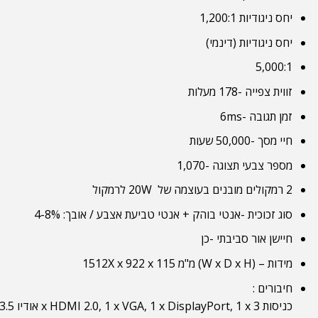
יחס ניגודיות 1,200:1
יחס ניגודיות (דינמי)
5,000:1
זווית צפייה -178 מעלות
זמן תגובה -6ms
חיי מסך -50,000 שעות
מספר צבעי תצוגה -1,070
2 רמקולים מובנים בעוצמה של 20W לרמקול
סוג זכוכית -אנטי בוהק + אנטי טביעת אצבע / אובך: 4-8%
חיישן אור סביבתי -כן
מידות – (W x D x H) מ"מ 1512X x 922 x 115
חיבורים :
כניסות 3 x HDMI 2.0, 1 x VGA, 1 x DisplayPort, 1 x אודיו 3.5 מ"מ, 3 x USB 2.0, 2 x USB 3.0, 1 x RJ45, 1 x USB-C, 1 x מיקרופון, 1 x חריץ OPS