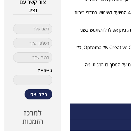
צור קשר עם
נציג
ה-Optoma 3752RK הוא מסך מגע אינטראקטיבי באיכות 4K UHD המיועד לשימוש בחדרי כיתות,
. ניתן אפילו להשתמש בשני
המסך מציע חווית משתמש מהנה וחלקה המגיע עם תוכנת Creative Cast Pro של Optoma, כלי
מקורות שונים על המסך בו-זמנית, מה
2 + 9 = ?
למרכז
הזמנות