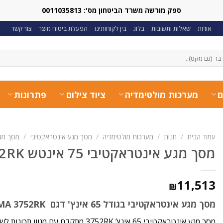
ספק מורשה משרד הביטחון מס': 0011035813
אודות
שאלות ותשובות
בלוג
בין לקוחותינו
הפעלת ביטוח מוצר
צור קשר
ם
מערכות מולטימדיה
ציוד צילום
פתרונות
עמוד הבית
/
חנות
/
מערכות מולטימדיה
/
מסך מגע אינטראקטיבי
/
מסך מגע
מסך מגע אינטראקטיבי 75 אינטש OPTOMA 5752RK
11,513
₪
מסך מגע אינטראקטיבי בגודל 65 אינץ' דגם OPTOMA 3752RK
מסך מגע אינטראקטיבי 65 אינץ’ 3752RK מתקדם עם מגוון תכונות לשיתוף פעולה, חינוך ויצירה.