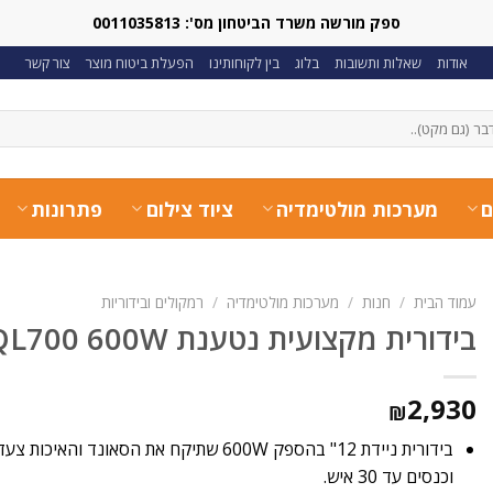
ספק מורשה משרד הביטחון מס': 0011035813
אודות
שאלות ותשובות
בלוג
בין לקוחותינו
הפעלת ביטוח מוצר
צור קשר
ם
מערכות מולטימדיה
ציוד צילום
פתרונות
עמוד הבית
/
חנות
/
מערכות מולטימדיה
/
רמקולים ובידוריות
בידורית מקצועית נטענת QL-Milano QL700 600W
2,930
₪
בידורית ניידת 12" בהספק 600W שתיקח את הסאו
וכנסים עד 30 איש.