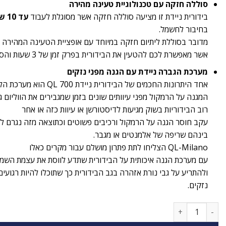
סוללה חזקה עם טכנולוגיית טעינה מהירה
בידורית ניידת זו מציעה סוללה חזקה אשר מסוגלת לעבוד
עד 10 שעות
בחיבור לחשמל.
מדובר בסוללת ליתיום חזקה במיוחד עם אופציית הטעינה המהירה
אשר מאפשרת לכם להטעין את הבידורית בפרק זמן של 3 שעות והסוללה טעונה מחדש.
מערכת הגברה ניידת עם הגנה מפני נזקים
אחד היתרונות החכמים של הבידורית ניידת 700 QL הוא מערכת הלימיטר (limiter)
המגנה על הרמקול מפני עיוותים שונים בזמן שמגבירים את הווליום ג
רוב הבידוריות בשוק מגיעות לדיסטורשן או עיוות כזה או אחר
עקב חוסר הגנה על הרמקול ורכיבים פשוטים וכתוצאה מזה נגרם לב
בינהם שריפה של אלמנטים או מגבר.
QL-Milano הצליחו לתת פתרון מושלם עבור מקרים כאלו
עם מערכת הגנה איכותית על הבידורית שתדע לווסת את עצמת השמ
ולהתריע על גבי נורת אזהרה בגב הבידורית כך שתוכלו להיות רגועי
נזקים.
כמות של בידורית מקצועית נטענת QL-Milano QL700 600W