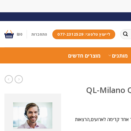
לייעוץ טלפוני: 077-2312529
התחברות
0
₪
מותגים
מוצרים חדשים
נד והאיכות צעד אחד קדימה לארועים,הרצאות