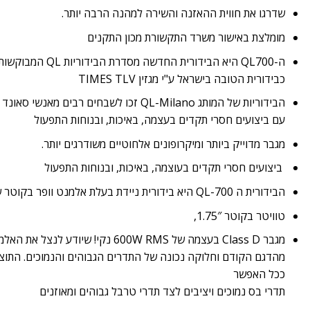
שדרגו את חווית ההאזנה והשירה למהנה הרבה יותר.
מומלצת באישור משרד התקשורת מכון התקנים
ה-QL700 היא הבידורית החד
כבידורית הטובה בישראל ע"י מגזין TIMES TLV
הבידוריות של המותג QL-Milano זכו לשבחים רבים
עם ביצועים חסרי תקדים בעצמה, באיכות, ובנוחות התפעול
מגבר מדוייק ביותר ומיקרופונים אלחוטיים משודרגים יותר.
ביצועים חסרי תקדים בעוצמה, באיכות, ובנוחות התפעול
הבידורית ה QL-700 היא בידורית ניידת בעלת אלמנט וופר בקוטר של 12″
טוויטר בקוטר 1.75″,
מגבר Class D בעצמה של 600W RMS נקי! שי
מהדגם הקודם וחלוקה נכונה של התדרים הגבוהים והנמוכים. התוצאה
ככל האפשר
תדרי בס נמוכים ויציבים לצד תדרי טרבל גבוהים ומאוזנים