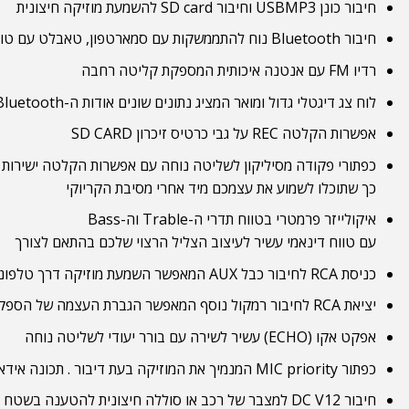
חיבור כונן USBMP3 וחיבור SD card להשמעת מוזיקה חיצונית
חיבור Bluetooth נוח להתממשקות עם סמארטפון, טאבלט עם טווח שידור רחוק של עד 50 מטר
רדיו FM עם אנטנה איכותית המספקת קליטה רחבה
לוח צג דיגטלי גדול ומואר המציג נתונים שונים אודות ה-USB,Bluetooth,רדיו,SD card
אפשרות הקלטה REC על גבי כרטיס זיכרון SD CARD
כפתורי פקודה מסיליקון לשליטה נוחה עם אפשרות הקלטה ישירות לכרטיס
כך שתוכלו לשמוע את עצמכם מיד אחרי מסיבת הקריוקי
איקולייזר פרמטרי בטווח תדרי ה-Trable וה-Bass
עם טווח דינאמי עשיר לעיצוב הצליל הרצוי שלכם בהתאם לצורך
כניסת RCA לחיבור כבל AUX המאפשר השמעת מוזיקה דרך טלפונים,מחשב ועוד…
יציאת RCA לחיבור רמקול נוסף המאפשר הגברת העצמה של הספק הבידורית
אפקט אקו (ECHO) עשיר לשירה עם בורר יעודי לשליטה נוחה
כפתור MIC priority המנמיך את המוזיקה בעת דיבור . תכונה אידאלית למפעילים,מרקידים,ליצנים ועוד…
חיבור DC V12 למצבר של רכב או סוללה חיצונית להטענה בשטח