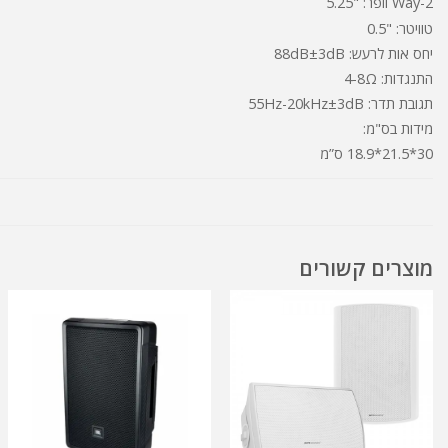
2-Way וופר: "5.25
טוויטר: "0.5
יחס אות לרעש: 88dB±3dB
התנגדות: 4-8Ω
תגובת תדר: 55Hz-20kHz±3dB
מידות בס"מ:
30*21.5*18.9 ס”מ
מוצרים קשורים