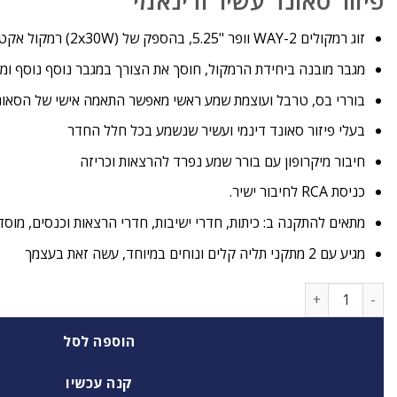
פיזור סאונד עשיר ודינאמי
זוג רמקולים 2-WAY וופר "5.25, בהספק של (2x30W) רמקול אקטיבי + רמקול פסיבי בעיצוב נקי
מגבר מובנה ביחידת הרמקול, חוסך את הצורך במגבר נוסף נוסף ו
בוררי בס, טרבל ועוצמת שמע ראשי מאפשר התאמה אישי של הסאונ
בעלי פיזור סאונד דינמי ועשיר שנשמע בכל חלל החדר
חיבור מיקרופון עם בורר שמע נפרד להרצאות וכריזה
כניסת RCA לחיבור ישיר.
מתאים להתקנה ב: כיתות, חדרי ישיבות, חדרי הרצאות וכנסים, מוסדי 
מגיע עם 2 מתקני תליה קלים ונוחים במיוחד, עשה זאת בעצמך
כמות של PURE ACOUSTICS CLASS
הוספה לסל
קנה עכשיו