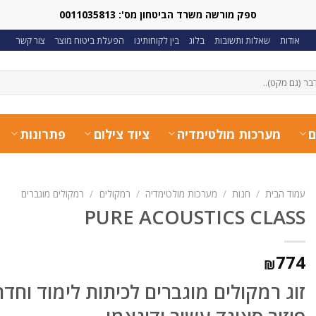
ספק מורשה משרד הביטחון מס': 0011035813
אודות
שאלות ותשובות
בלוג
בין לקוחותינו
הפעלת ביטוח מוצר
צור קשר
ם
מערכות מולטימדיה
ציוד צילום
פתרונות
עמוד הבית
/
חנות
/
מערכות מולטימדיה
/
רמקולים
/
רמקולים מוגברים
PURE ACOUSTICS CLASS
774
₪
זוג רמקולים מוגברים לכיתות לימוד וחד