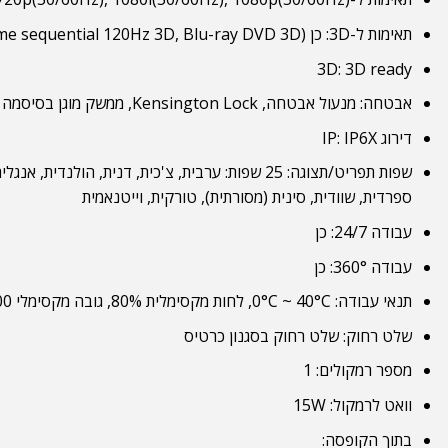
תאימות ל-3D: כן (DLP 3D; PC frame sequential 120Hz 3D, Blu-ray DVD 3D)
3D: 3D ready
אבטחה: מנעול אבטחה, Kensington Lock, ממשק מוגן בסיסמה
דירוג IP: IP6X
שפות תפריט/תצוגה: 25 שפות: ערבית, צ'כית, דנית, ה
ספרדית, שוודית, סינית (מסורתית), טורקית, וייטנאמית
עבודה 24/7: כן
עבודה 360°: כן
תנאי עבודה: 0°C ~ 40°C, לחות מקסימלית 80%, גובה מקסימלי 2,500 מטר
שלט רחוק: שלט רחוק בסגנון כרטיס
מספר רמקולים: 1
וואט לרמקול: 15W
בתוך הקופסה: