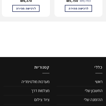
המחיר
המחיר
₪
6,370
₪
5,750
₪
6,763
המקורי
הנוכחי
היה:
הוא:
לרכישה מהירה
לרכישה מהירה
₪5,750.
₪6,763.
כללי
קטגוריות
ראשי
מערכות מולטימדיה
החשבון שלי
מצלמות דרך
ההזמנה שלי
ציוד צילום