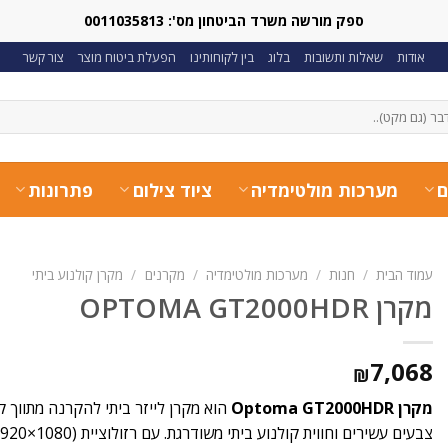
ספק מורשה משרד הביטחון מס': 0011035813
אודות
שאלות ותשובות
בלוג
בין לקוחותינו
הפעלת ביטוח מוצר
צור קשר
ם
מערכות מולטימדיה
ציוד צילום
פתרונות
עמוד הבית
/
חנות
/
מערכות מולטימדיה
/
מקרנים
/
מקרן קולנוע ביתי
מקרן OPTOMA GT2000HDR
7,068
₪
מקרן Optoma GT2000HDR
הוא מקרן לייזר ביתי להקרנה מתווך 