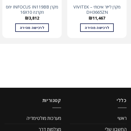
מקרן לייזר איכותי – VIVITEK
מקרן INFOCUS IN119BB יחס
DH3665ZN
הקרנה 16X10
₪
3,812
₪
11,467
לרכישה מהירה
לרכישה מהירה
כללי
קטגוריות
ראשי
מערכות מולטימדיה
החשבון שלי
מצלמות דרך