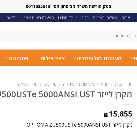
ספק מורשה משרד הביטחון מס': 0011035813
אודות
שאלות ותשובות
בלוג
בין לקוחותינו
הפעלת ביטוח מוצר
צור קשר
ם
מערכות מולטימדיה
ציוד צילום
פתרונות
עמוד הבית
/
חנות
/
מערכות מולטימדיה
/
מקרנים
/
מקרן לכיתה
מקרן לייזר OPTOMA ZU500USTe 5000ANSI UST
15,855
₪
מקרן לייזר OPTOMA ZU500USTe 5000ANSI UST