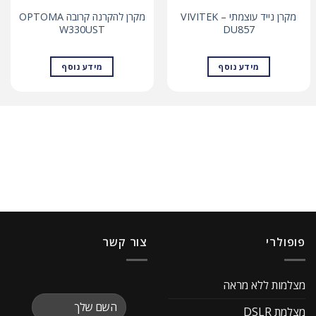
מקרן נייד עוצמתי – VIVITEK
מקרן להקרנה קרובה OPTOMA
W330UST
DU857
מידע נוסף
מידע נוסף
פופולרי
צור קשר
מצלמות ללא מראה
מצלמת DSLR