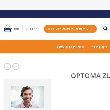
לייעוץ טלפוני: 077-2312529
התחברות
0
₪
מותגים
מוצרים חדשים