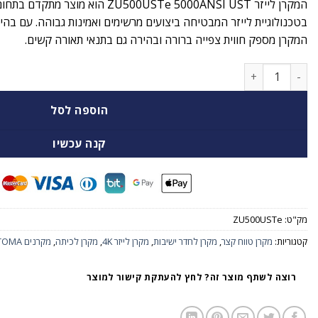
המקרן לייזר ZU500USTe 5000ANSI UST הו
המקרן מספק חווית צפייה ברורה ובהירה גם בתנאי תאורה קשים.
כמות של מקרן לייזר OPTOMA ZU500USTe 5000ANSI UST
הוספה לסל
קנה עכשיו
מק"ט:
ZU500USTe
קטגוריות:
מקרן טווח קצר
,
מקרן לחדר ישיבות
,
מקרן לייזר 4K
,
מקרן לכיתה
,
מקרנים OPTOMA
רוצה לשתף מוצר זה? לחץ להעתקת קישור למוצר