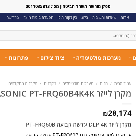
ספק מורשה משרד הביטחון מס': 0011035813
אודות
שאלות ותשובות
בלוג
בין לקוחותינו
הפעלת ביטוח מוצר
צור קשר
ם
מערכות מולטימדיה
ציוד צילום
פתרונות
עמוד הבית
/
חנות
/
מערכות מולטימדיה
/
מקרנים
/
מקרנים מתקדמים
מקרן לייזר PANASONIC PT-FRQ60B4K4K
28,174
₪
מקרן לייזר DLP 4K עדשה קבועה PT-FRQ60B
מקרן לייזר פנסוניק דגם PT-FRQ60B עדשה קבועה