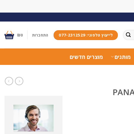
לייעוץ טלפוני: 077-2312529
התחברות
0
₪
מותגים
מוצרים חדשים