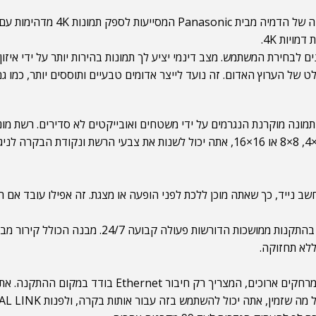
צעות שני אופנים לבחירת המשתמש. מצב דינמי יציע לך תמונות בהירות יותר על י
של הערוץ האדום. זה נועד לייצר אדומים טבעיים ותוססים יותר, כמו גם
מונה מוקרנת הנגרמים על ידי משטחים ואובייקטים לא סדירים. רשת מ
אינטואיטיבית יותר. כדי לסייע בכך, אתה יכול לבחור בין רשתות 2×2, 4×4, 8×8 או 16×16, 
 נייד, כך שאתה מוכן ללכת לפני הופעה או מצגת. זה אפילו עובד אם 
הודות למבנה חזק ומקור אור הלייזר שלו, ה-T-FRQ60