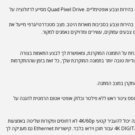
גם Quad Pixel Drive וגם Rich Color Enhancer הן טכנולוגיות ליבה של הדמיה מבית Panasonic המסייעות לספק תמונות 4K מדהימות עם בהירות וצבע אופטימליים. Quad Pixel Drive מסייע לרזולוציה על
די איזון בהירות וצבע בסביבות מוארות היטב. מצב סטנדרטי/גרפי מייעל את
 צבעים עמוקים, עשירים ומדויקים נאמנים למקור.
ונחת על התמונה המוקרנת, ומאפשרת לך לבצע התאמות בצורה
אתה יכול לשנות את צבעי הרשת ונקודת הבקרה לניגודיות טובה יותר בתמונה המוקרנת שלך, כל זאת בזמן שההתקדמות
המקרן במצב המתנה.
P מסוגל לשמש בהתקנות ממושכות הדורשות פעולה קבועה 24/7. מבנה הכולל קירור מבוסס צינור ראש ללא פילטר ובלוק אופטי אטום הרמטית להגנה על
4K DIGITAL LINK מאפשר לך להעביר בצורה נוחה את התוכן שלך למרחקים ארוכים, המצריך רק חיבור Ethernet בודד במקום ההתקנה. אתה יכול להעביר קטעי 4K/60p לא דחוסים ופקודות שליטה באמצעות
CAT 5e ומעלה ממרחק של עד 164 אינץ'. אם 10/100Base-T הוא כל מה שזמין, אתה יכול להשתמש בזה עבור אותות בקרה, ולפנות 4K DIGITAL LINK עבור תוכן וידאו בלבד. קישוריות Ethernet גם מעניקה לך