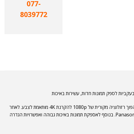
077-
8039772
4K. ה-PT-FRQ60 כולל מערכת DLP 1-שבב עם מקור אור לייזר, הפועלת עם הכונן Quad Pixel ו-Rich Color Enhancer של פנסוניק כדי להפוך רזולוציה מקורית של 1080p להקרנת 4K מותאמת לצבע. לאחר
מכן ניתן ליישר תמונות בקלות עם סוגים רבים של משטחים באמצעות הסטת עדשות V/H הנשלטת על ידי ג'ויסטיק, זום פי 2 ו-Free Grid של Panasonic. בנוסף לאספקת תמונות באיכות גבוהה ואפשרויות הגדרה