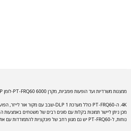
ממצגות משרדיות ועד הופעות פומביות, מקרן PT-FRQ60 6000-לומן Full HD DLP לייזר Panasonic עמוס בתכונות שיעזרו לכם יותר בקלות ובעקביות לספק תמונות חדות, עשירות באיכות
נוחות, ל-PT-FRQ60 יש גם מגוון רחב של פונקציות להתמודדות עם אתגרי הקרנה, כגון וריאציות בתאורת הסביבה, כשל בדיודה פנימית ועוד.