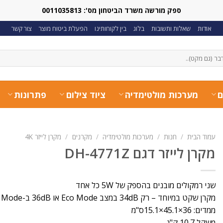
ספק מורשה משרד הביטחון מס': 0011035813
אודות
שאלות ותשובות
בלוג
בין לקוחותינו
הפעלת ביטוח מוצר
צור קשר
ם
מערכות מולטימדיה
ציוד צילום
פתרונות
עמוד הבית
/
חנות
/
מערכות מולטימדיה
/
מקרנים
/
מקרן לייזר 4K
מקרן לייזר דגם DH-4771Z
שני רמקולים מובנים בהספק של 5W כל אחד
מקרן שקט במיוחד – רק 34dB במצב Eco Mode או 36dB ב-Normal Mode
ממדים: 36×45.1×15.1ס"מ
משקל 10.7 ק"ג