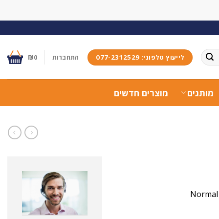
לייעוץ טלפוני: 077-2312529
התחברות
0
₪
מותגים
מוצרים חדשים