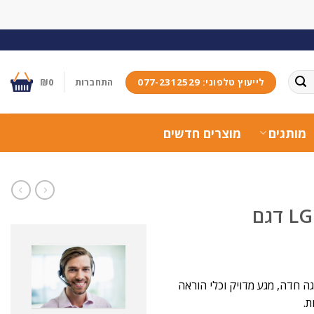
לייעוץ טלפוני: 077-2312529
התחברות
0
₪
מותגים
מוצרים חדשים
מסך מגע אינטראקטיבי LG CreateBoard דגם
ק תצוגה חדה, מגע מדויק וכלי הוראה
ת.