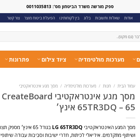
ספק מורשה משרד הביטחון מס': 0011035813
אודות
שאלות ותשובות
בלוג
בין לקוחותינו
הפעלת ביטוח מוצר
צור קשר
ם
מערכות מולטימדיה
ציוד צילום
פתרונות
עמוד הבית
/
חנות
/
מערכות מולטימדיה
/
מסך מגע אינטראקטיבי
65TR3DQ – 65 אינץ׳
מסך המגע האינטראקטיבי
LG 65TR3DQ
בגודל 65 אינץ׳ מספ
ושיתוף מתקדמים. אידיאלי לכיתות, חדרי ישיבות וסביבות עבודה שיתופיו