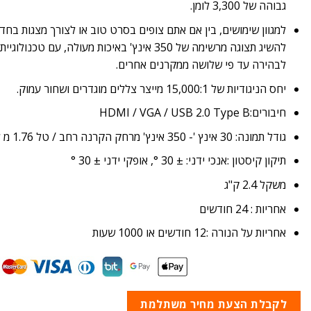
גבוהה של 3,300 לומן.
למגוון שימושים, בין אם אתם צופים בסרט טוב או לצורך מצגות בחדר
לבהירה עד פי שלושה ממקרנים אחרים.
יחס הניגודיות של 15,000:1 מייצר צללים מוגדרים ושחור עמוק.
חיבורים:
HDMI / VGA / USB 2.0 Type B
גודל תמונה:
30 אינץ '- 350 אינץ' מרחק הקרנה רחב / טל 1.76 מ לתמונה בגודל 60 אינטש
תיקון קיסטון :
אנכי ידני: ± 30 °, אופקי ידני ± 30 °
משקל 2.4 ק"ג
אחריות : 24 חודשים
אחריות על הנורה :12 חודשים או 1000 שעות
לקבלת הצעת מחיר משתלמת