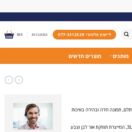
לייעוץ טלפוני: 077-2312529
התחברות
0
₪
מותגים
מוצרים חדשים
ר הכי משתלם, תמונה חדה ובהירה באיכות
מקרן אפסון ברזולוציה טבעית 1024X768 XGA עם טכנולוגיית 3LCD, המייצרת תפוקת אור לבן וצבע