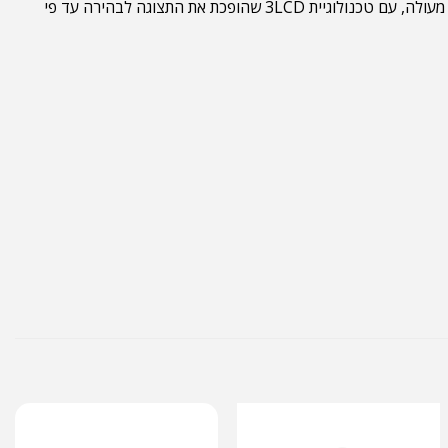
למגוון שימושים, בין אם אתם צופים בסרט טוב או לצורך מצגות בחדר הישיבות, המקרן הזה יכול להשיג תצוגה מרשימה של 350 אינץ' באיכות מעולה, עם טכנולוגיית 3LCD שהופכת את התצוגה לבהירה עד פי