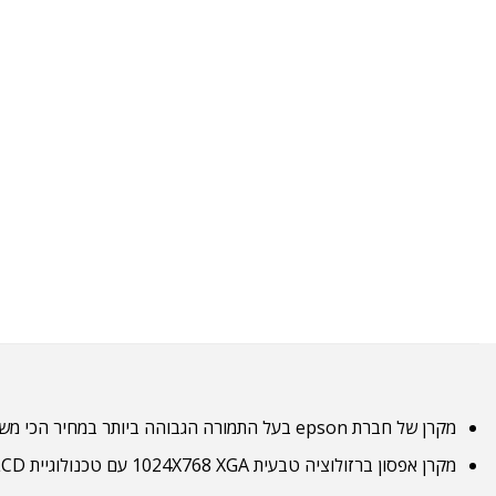
מקרן של חברת epson בעל התמורה הגבוהה ביותר במחיר הכי משתלם, תמונה חדה ובהירה באיכות גבוהה אפילו בחדרים מוארים.
מקרן אפסון ברזולוציה טבעית 1024X768 XGA עם טכנולוגיית 3LCD, המייצרת תפוקת אור לבן וצבע גבוהה של 3,300 לומן.