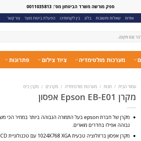
ספק מורשה משרד הביטחון מס': 0011035813
אודות
שאלות ותשובות
בלוג
בין לקוחותינו
הפעלת ביטוח מוצר
צור קשר
ם
מערכות מולטימדיה
ציוד צילום
פתרונות
עמוד הבית
/
חנות
/
מערכות מולטימדיה
/
מקרנים
/
מקרן כיס
מקרן Epson EB-E01 אפסון
מקרן של חברת epson בעל התמורה הגבוהה ביותר במחי
גבוהה אפילו בחדרים מוארים.