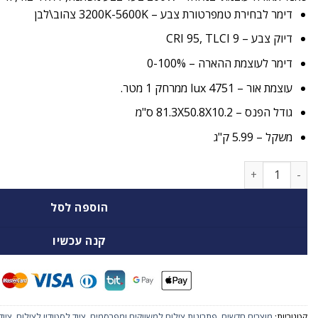
דימר לבחירת טמפרטורת צבע – 3200K-5600K צהוב\לבן
דיוק צבע –
9
TLCI
95,
CRI
דימר לעוצמת ההארה – 0-100%
עוצמת אור – 4751 lux ממרחק 1 מטר.
גודל הפנס – 81.3X50.8X10.2 ס"מ
משקל – 5.99 ק"ג
כמות של פאנל תאורה עוצמתי Nanlite compac 200b led studio bi color
הוספה לסל
קנה עכשיו
קטגוריות:
מוצרים חדשים
,
פתרונות צילום למשווקים ומפרסמים
,
ציוד לסטודיו לצילום
,
ציוד