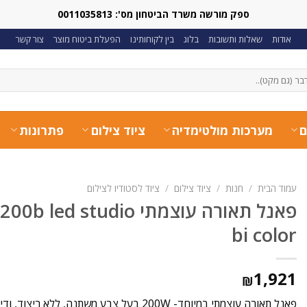
ספק מורשה משרד הביטחון מס': 0011035813
אודות
שאלות ותשובות
בלוג
בין לקוחותינו
הפעלת ביטוח מוצר
צור קשר
ם
מערכות מולטימדיה
ציוד צילום
פתרונות
עמוד הבית
/
חנות
/
ציוד צילום
/
ציוד לסטודיו לצילום
פאנל תאורה עוצמתי studio
bi color
1,921
₪
פאנל תאורה עוצמתי במיוחד- 200W בעל צבע משתנה, ללא ריצוד, ודיוק צבע מרבי.