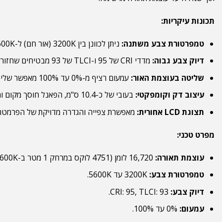
תכונות עיקריות:
טמפרטורת צבע משתנה:
ניתן לכוונן בין 3200K (אור חם) ל-5600K (אור יום) להתאמה לתנאי התאורה הסביבתיים.
דיוק צבע גבוה:
מדדי CRI של 95 ו-TLCI של 93 מבטיחים שחזור צבעים נאמן למציאות.
שליטה בעוצמת האור:
עמעום רציף מ-0% עד 100% מאפשר שליטה מלאה בעוצמת התאורה בהתאם לצרכים.
עיצוב דק וקומפקטי:
בעובי של כ-10.4 ס"מ, הפאנל חוסך מקום ומספק תאורה רכה בדומה לסופטבוקס גדול, ללא הצורך בהתקנות מורכבות.
תצוגת LCD אחורית:
מאפשרת צפייה והגדרה מדויקת של הפרמטרים
מפרט טכני:
עוצמת תאורה:
16,720 לומן (4751 לוקס במרחק 1 מטר ב-5600K).
טמפרטורת צבע:
3200K עד 5600K.
דיוק צבע:
CRI: 95, TLCI: 93.
עמעום:
0% עד 100%.