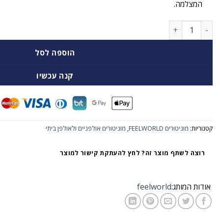
המצלמה.
כמות של מוניטור מקצועי למצלמות “IPS 7 התומך ברזולוציה 4K
הוספה לסל
קנה עכשיו
קטגוריות:
מוניטורים FEELWORLD
,
מוניטורים אולפניים ולאולפן ביתי
רוצה לשתף מוצר זה? לחץ להעתקת קישור למוצר
אודות המותג:
feelworld