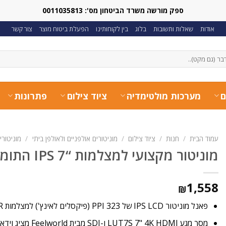
ספק מורשה משרד הביטחון מס': 0011035813
אודות
שאלות ותשובות
בלוג
בין לקוחותינו
הפעלת ביטוח מוצר
צור קשר
ם
מערכות מולטימדיה
ציוד צילום
פתרונות
עמוד הבית
/
חנות
/
ציוד צילום
/
מוניטורים אולפניים ולאולפן ביתי
/
מוניטורים WORLD
מוניטור מקצועי למצלמות “IPS 7 התומך ברזולוציה 4K
1,558
₪
פאנל מוניטור IPS LCD של 323 PPI (פיקסלים לאינץ') למצלמות DSLR ומצלמות חסרות מראה.
מסך מגע LUT7S 7" 4K HDMI ו-SDI מבית Feelworld מציג וידאו SD, HD, UHD ו-DCI 4K.