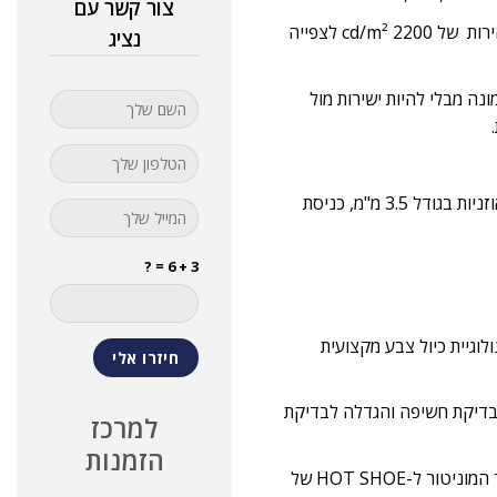
צור קשר עם
רזולוציית מסך ברזולוציה של 1920X1200,ניגודיות של 1200:1 ובהירות של 2200 cd/m² לצפייה
נציג
ה מבלי להיות ישירות מול
בצד המסך יש כניסות ויציאות HDMI ו-SDI, ובצד השני יש יציאת אוזניות בגודל 3.5 מ"מ, כניסת
3 + 6 = ?
מך בטכנולוגיית כיול צבע מקצועית
,בדיקת חשיפה והגדלה לבדיקת
למרכז
הזמנות
המארז כולל זרוע מאלומיניום לשינוי הזוית, מגן שמש ותושבת לחיבור המוניטור ל-HOT SHOE של