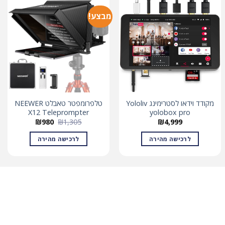
מבצע!
מקודד וידאו לסטרימינג Yololiv
טלפרומפטר טאבלט NEEWER
X12 Teleprompter
yolobox pro
המחיר
המחיר
₪
980
₪
1,305
₪
4,999
המקורי
הנוכחי
היה:
הוא:
לרכישה מהירה
לרכישה מהירה
₪980.
₪1,305.