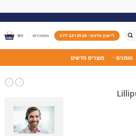
לייעוץ טלפוני: 077-2312529
התחברות
0
₪
מותגים
מוצרים חדשים