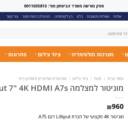
ספק מורשה משרד הביטחון מס': 0011035813
אודות
שאלות ותשובות
בלוג
בין לקוחותינו
הפעלת ביטוח מוצר
צור קשר
ם
מערכות מולטימדיה
ציוד צילום
פתרונות
עמוד הבית
/
חנות
/
ציוד צילום
/
מוניטורים אולפניים ולאולפן ביתי
מוניטור למצלמה Lilliput 7" 4K HDMI A7s
960
₪
מוניטור 4K מקצועי של חברת Lilliput דגם A7S.