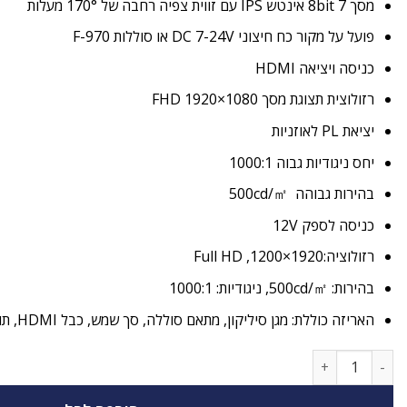
מסך 8bit 7 אינטש
IPS
עם זווית צפיה רחבה של 170° מעלות
פועל על מקור כח חיצוני DC 7-24V או סוללות F-970
כניסה ויציאה
HDMI
רזולוצית תצוגת מסך FHD 1920×1080
יציאת PL לאוזניות
יחס ניגודיות גבוה 1000:1
בהירות גבוהה 500cd/㎡
כניסה לספק 12V
רזולוציה:1920×1200, Full HD
בהירות: 500cd/㎡, ניגודיות: 1000:1
האריזה כוללת: מגן סיליקון, מתאם סוללה, סך שמש, כבל
HDMI
, ת
כמות של מוניטור למצלמה Lilliput 7" 4K HDMI A7s