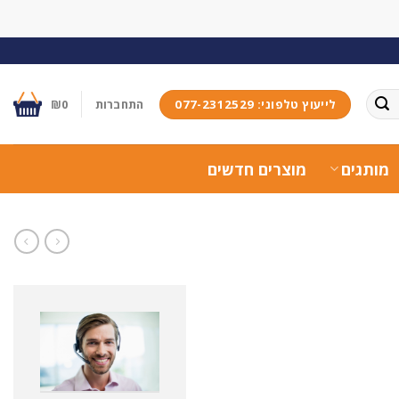
לייעוץ טלפוני: 077-2312529
התחברות
0
₪
מותגים
מוצרים חדשים