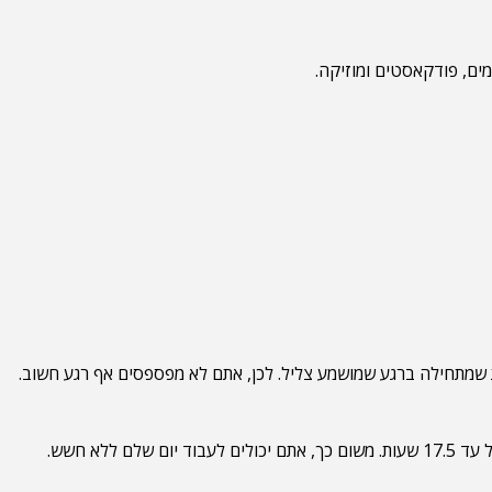
וא כולל פונקציית הקלטה אוטומטית שמתחילה ברגע שמושמע צליל. לכן, אתם לא מפספסים אף רגע חשוב.
המכשיר כולל כניסות Neutrik איכותיות לחיבור מאובטח של כבלים. כמו כן, הוא מציע חיי סוללה ארוכים במיוחד של עד 17.5 שעות. משום כך, אתם יכולים לעבוד יום שלם ללא חשש.