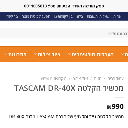
ספק מורשה משרד הביטחון מס': 0011035813
אודות
שאלות ותשובות
בלוג
בין לקוחותינו
הפעלת ביטוח מוצר
צור קשר
ם
מערכות מולטימדיה
ציוד צילום
פתרונות
עמוד הבית
/
חנות
/
ציוד צילום
/
מיקרופונים ושמע --
מכשיר הקלטה TASCAM DR-40X
990
₪
מכשיר הקלטה נייד ומקצועי של חברת TASCAM מדגם DR-40X