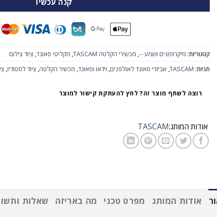
קנה עכשיו
קטגוריות:
מיקרופונים ושמע --
,
מכשירי הקלטה TASCAM
,
מקליטי סאונד
,
ציוד צילום
תגיות:
TASCAM
,
אביזרי סאונד לאולפנים
,
וידאו וסאונד
,
מכשיר הקלטה
,
ציוד לסטודיו
,
צי
רוצה לשתף מוצר זה? לחץ להעתקת קישור למוצר
אודות המותג:
TASCAM
ר
אודות המותג
מפרט טכני
מה באריזה
שאלות ותשוב