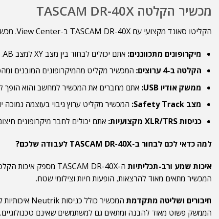
מכשיר הקלטה TASCAM DR-40X
הקליטו סאונד מקצועי עם TASCAM DR-40X ב-View Center. מכשיר 4 ערוצים עם מיקרופונים מתכווננים וממשק USB. פתרון אידיאלי לצילומים, פודקאסטים ומוזיקה.
מיקרופונים מתכווננים:
אתם יכולים לבחור בין מצב XY למצב AB. לכן, המכשיר מתאים גם להקלטה ממוקדת וגם להקלטת אווירה רחבה.
הקלטה ב-4 ערוצים:
המכשיר מקליט מהמיקרופונים המובנים ומהכני
ממשק אודיו USB:
אתם מחברים את המכשיר למחשב והוא הופך לכרט
מצב Safety Track:
המכשיר מקליט ערוץ גיבוי בעוצמה נמוכה יות
כניסות XLR/TRS מקצועיות:
אתם יכולים לחבר מיקרופונים חיצונ
למה כדאי לכם לבחור ב-TASCAM DR-40X לעבודה שלכם?
איכות שמע ורב-תכליתיות
המכשיר מתאים מאוד להרצאות, הופעות חיות וצילומי שטח.
חיבורים ושליטה מתקדמת
הממשק פשוט מאוד להבנה ומתאים גם למשתמשים שאינם טכנולוגיים.