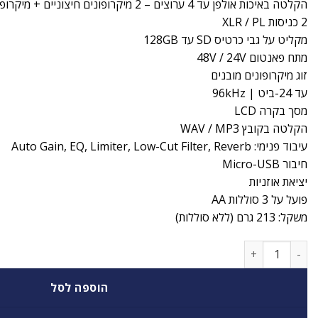
הקלטה באיכות אולפן עד 4 ערוצים – 2 מיקרופונים חיצוניים + מיקרופון סטריאו מובנה
2 כניסות
/ PL
XLR
מקליט על גבי כרטיס SD עד 128GB
מתח פאנטום 48V / 24V
זוג מיקרופונים מובנים
עד 24-ביט | 96kHz
מסך בקרה
LCD
הקלטה בקובץ
/ MP3
WAV
עיבוד פנימי: Auto Gain, EQ, Limiter, Low-Cut Filter, Reverb
חיבור Micro-
USB
יציאת אוזניות
פועל על 3 סוללות AA
משקל: 213 גרם (ללא סוללות)
כמות של מכשיר הקלטה TASCAM DR-40X
הוספה לסל