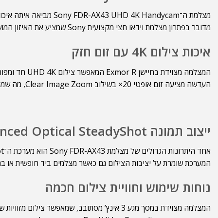
מצלמת ה־D 4K Handycam
מדובר בפתרון מצלמת וידאו חצי מקצועית Sony שמציע את האיזון המושלם בין ניידות לביצועים.
איכות צילום 4K עם זום חזק
המצלמה מצוידת בחיישן Exmor R המאפשר צילום UHD 4K חד ומפורט, גם בתנאי תאורה מאתגרים.
העדשה מציעה זום אופטי 20× בשילוב Clear Image Zoom, מה שמאפשר תיעוד קרוב וברור של נושאים מרוחקים – אידיאלי לצילום כנסים, הופעות או סרטוני טבע.
ייצוב תמונה Balanced Optical SteadyShot
אחד היתרונות הגדולים של מצלמת Sony FDR-AX43 הוא מערכת ה־Balanced Optical SteadyShot – מערכת ייצוב מהמתקדמות בשוק.
המערכת שומרת על יציבות הצילום גם כאשר מצלמים ביד חופשית או בת
נוחות שימוש וחוויית צילום חכמה
המצלמה מצוידת במסך מגע 3 אינץ’ מסתובב, שמאפשר צילום מזוויות שונות וצילום עצמי נוח במיוחד.