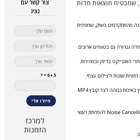
צור קשר עם
E רגיש לאור, שמבטיח תוצאות חדות
נציג
Balanced – מייצב תמונה מובנה מהמתקדמים בשוק, שמפחית
5 + 6 = ?
הקלטה כפולה (Dual Video Recording) – שמירה של גרסת קובץ באיכות גבוהה לצד קובץ MP4
סאונד איכותי בזכות מיקרופון מובנה עם 5.1 ערוצים וטכנולוגיית Noise Cancelling להפחתת רעשי
למרכז
הזמנות
.