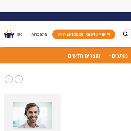
לייעוץ טלפוני: 077-2312529
התחברות
0
₪
מותגים
מוצרים חדשים