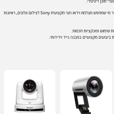
גם בתחום האודיו ה־Sony FDR-AX43 מצטיינת, עם מיקרופון מובנה רב־כיווני שמקליט סאונד נקי וברור, מה שהופך אותה לאופציה מובילה עבור מי שמחפש מצלמת וידאו חצי מקצועית Sony לצילום וולוגים, ראיונות