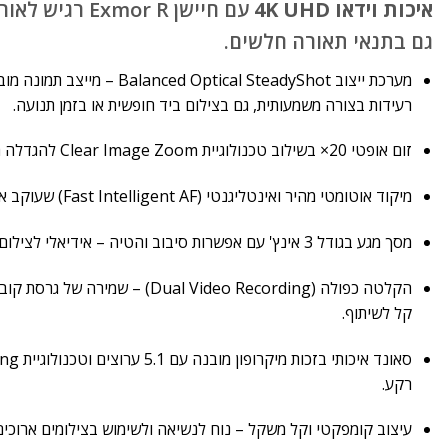
איכות וידאו 4K UHD
עם חיישן xmor R
גם בתנאי תאורה חלשים.
מערכת ייצוב  Optical SteadyShot
רעידות בצורה משמעותית, גם בצילום ביד חופשית או בזמן תנועה.
זום אופטי 20× בשילוב טכנולוגיית Clear Image Zoom להגדלה חדה וברורה גם בטווחים ארוכים.
מיקוד אוטומטי מהיר ואינטליגנטי (Fast Intelligent AF) שעוקב אחרי האובייקט בדיוק ובמהירות.
מסך מגע בגודל 3 אינץ' עם אפשרות סיבוב והטיה – אידיאלי לצילום מזוויות שונות ולצילום עצמי.
קל לשיתוף.
רקע.
עיצוב קומפקטי וקל משקל – נוח לנשיאה ולשימוש בצילומים ארוכים