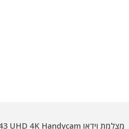
מצלמת וידאו Sony FDR-AX43 UHD 4K Handycam – פתרון חצי מקצועי ליוצרי תוכן