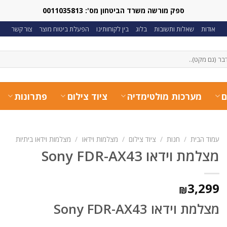
ספק מורשה משרד הביטחון מס': 0011035813
אודות
שאלות ותשובות
בלוג
בין לקוחותינו
הפעלת ביטוח מוצר
צור קשר
ם
מערכות מולטימדיה
ציוד צילום
פתרונות
עמוד הבית
/
חנות
/
ציוד צילום
/
מצלמות וידאו
/
מצלמות וידאו ביתיות
מצלמת וידאו Sony FDR-AX43
3,299
₪
מצלמת וידאו Sony FDR-AX43