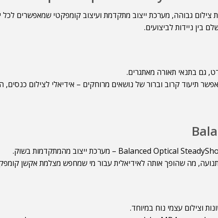
Sony FDR-AX43 UH מביאה איתה איכות צילום גבוהה, מערכת ייצוב מתקדמת ועיצוב קומפקטי ש
נועה, מה שהופך אותה לאידיאלית עבור מי שמחפש מצלמת אקשן קומפקטית