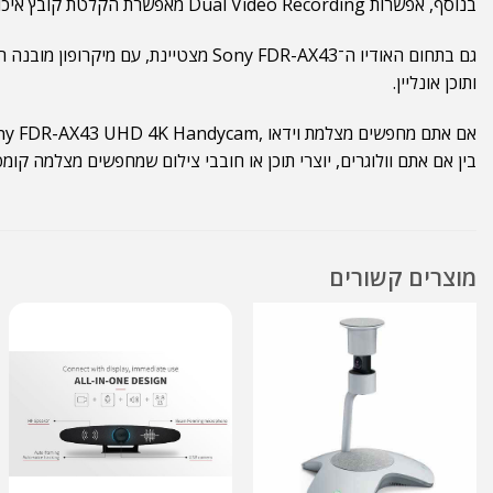
בנוסף, אפשרות Dual Video Recording מאפשרת הקלטת קובץ איכותי לצד קובץ MP4 קל לשיתוף ברשתות החברתיות – פתרון מושלם עבור יוצרי תוכן דיגיטלי.
ותוכן אונליין.
אם אתם מחפשים מצלמת וידאו ,Sony FDR-AX43 UHD 4K Handycam תספק לכם איכות צילום גבוהה, ייצוב תמונה מהמתקדמים בשוק, נוחות שימוש ופונקציות חכמות .
בין אם אתם וולוגרים, יוצרי תוכן או חובבי צילום שמחפשים מצלמה קומפקטית לצילום וולוגים ותוכן דיגיטלי, ה־AX43 ה
מוצרים קשורים