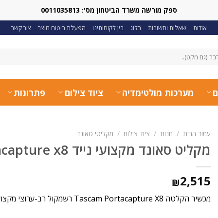
ספק מורשה משרד הביטחון מס': 0011035813
אודות
שאלות ותשובות
בלוג
בין לקוחותינו
הפעלת ביטוח מוצר
צור קשר
ם
מערכות מולטימדיה
ציוד צילום
פתרונות
עמוד הבית
/
חנות
/
ציוד צילום
/
מקליטי סאונד
מקליט סאונד מקצועי נייד Tascam portacapture x8
2,515
₪
מכשיר הקלטה Tascam Portacapture X8 רשמקול רב-ערוצי מקצועי ונייד