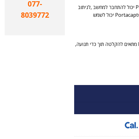
077-
-C-מצויד ביציאת USB Type-C, ה-Portacapture X8 יכול להתחבר למחשב ,לניתוב
8039772
והזרמת אודיו דו-כיוונית בזמן אמת. תוך שימוש ללא התקן, ה-Portacapture X8 יכול לשמש
פועל על 4 סוללות AA,אין תלות בטעינת חשמל, Portacapture X8 מתאים להקלטה תוך כדי תנועה,