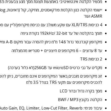
מכשיר הקלטה אינטואיטיבי באמצעות תצוגת מסך מגע צבעונית 3.5 אינץ'
ASMR ועוד
4 כניסות XLR/TRS עם שקע משולב עם כניסת מיקרופון/ליין עם ספק כוח פנטום בודד (24V/48V)
תומך בהקלטה של עד 192kHz/ 32-bit נקודת ציפה
מיקרופון קונדנסר גדול 14.6 מ"מ ניתן להסרה עבור מיקום A-B ומיקום X-Y
עד 8 ערוצים – 6 מיקרופונים חיצוניים + סטריאו מהמצלמה
2 כניסות
TRS
מקליט על גבי כרטיס microSD עד 256GB(לא כלול בערכה)
להכניס מיקרופונים עם תקעי TRS בגודל 3.5 מ"מ
מסך בקרה גדול וברור
LCD
הקלטה בקובץ
/ MP3
BWF
עיבוד פנימי: Auto Gain, EQ, Limiter, Low-Cut Filter, Reverb