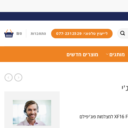
לייעוץ טלפוני: 077-2312529
התחברות
0
₪
מותגים
מוצרים חדשים
עדשה קבועה 16 מ"מ עם תושבת X בפורמט APS-C דגם XF16 F1.4R WR למצלמות פוג'יפילם