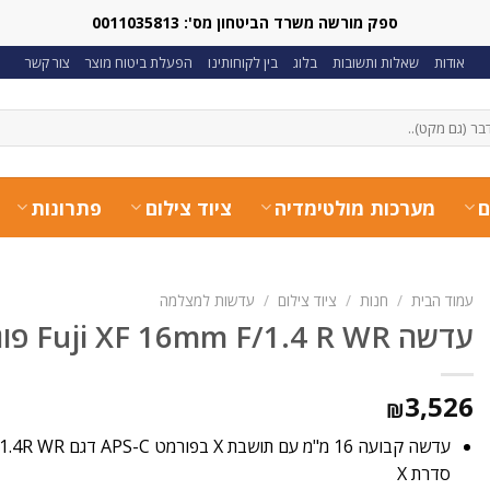
ספק מורשה משרד הביטחון מס': 0011035813
אודות
שאלות ותשובות
בלוג
בין לקוחותינו
הפעלת ביטוח מוצר
צור קשר
ם
מערכות מולטימדיה
ציוד צילום
פתרונות
עמוד הבית
/
חנות
/
ציוד צילום
/
עדשות למצלמה
‏עדשה Fuji XF 16mm F/1.4 R WR פוג'י
3,526
₪
סדרת X