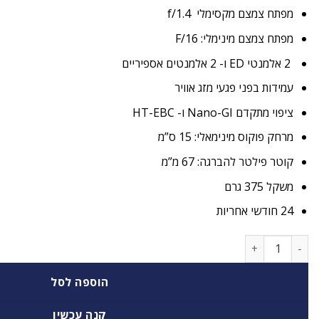
מפתח צמצם מקסימלי f/1.4
מפתח צמצם מינימלי: F/16
2 אלמנטי ED ו- 2 אלמנטים אספיריים
עמידות בפני פגעי מזג אוויר
ציפוי מתקדם Nano-GI ו- HT-EBC
מרחק פוקוס מינימאלי: 15 ס”מ
קוטר פילטר להברגה: 67 מ”מ
משקל 375 גרם
24 חודשי אחריות
כמות של ‏עדשה Fuji XF 16mm F/1.4 R WR פוג'י
הוספה לסל
קנה עכשיו