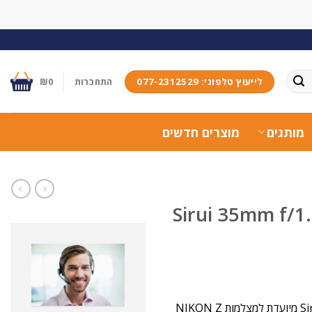
לייעוץ טלפוני: 077-2312529
התחברות
0
₪
מותגים
מוצרים חדשים
עדשת MFT-mount 35mm f/1.8 Anamorphic 1.33x מבית Sirui מיועדת למצלמות NIKON Z