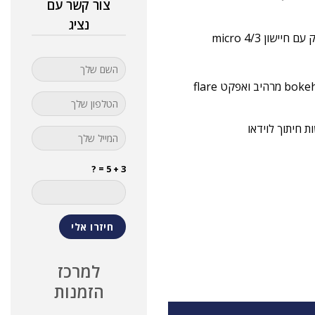
צור קשר עם
נציג
מפתח צמצם רחב F/1.8 ו-10 להבים המאפשרים לצלם עם אפקט bokeh מרהיב ואפקט flare
3 + 5 = ?
למרכז
הזמנות