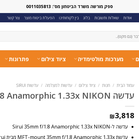
ספק מורשה משרד הביטחון מס': 0011035813
אודות
שאלות ותשובות
בלוג
בין לקוחותינו
הפעלת ביטוח מוצר
צור קשר
ם
מערכות מולטימדיה
ציוד צילום
פתרונות
עמוד הבית
/
חנות
/
ציוד צילום
/
עדשות למצלמה
/
עדשות SIRUI
עדשה Sirui 35mm f/1.8 Anamorphic 1.33x NIKON
3,818
₪
עדשה ל-Sirui 35mm f/1.8 Anamorphic 1.33x NIKON