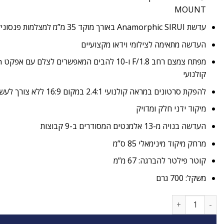
MOUNT
עדשת Anamorphic SIRUI באורך מוקד 35 מ”מ למצלמות פנסוניק עם חיישון micro 4/3
העדשה מתאימה לצילומי וידאו מקצועיים
קולנועי
להפקת סרטונים במראה קולנועי 2.4:1 במקום 16:9 ללא צורך לעשות חיתוך לוידאו
מיקוד ידני חלק ומדויק
העדשה בנויה מ-13 אלמנטים המסודרים ב-9 קבוצות
מרחק מיקוד מינימאלי 85 ס”מ
קוטר פילטר להברגה: 67 מ”מ
משקל: 700 גרם
כמות של עדשה Sirui 35mm f/1.8 Anamorphic 1.33x NIKON