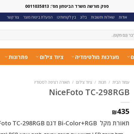
ספק מורשה משרד הביטחון מס': 0011035813
אודות
שאלות ותשובות
בלוג
בין לקוחותינו
הפעלת ביטוח מוצר
צור קשר
ם
מערכות מולטימדיה
ציוד צילום
פתרונות
עמוד הבית
/
חנות
/
ציוד צילום
/
תאורה רציפה לסטודיו
NiceFoto TC-298RGB
435
₪
תאורת מקל Bi-Color+RGB דגם NiceFoto TC-298RGB