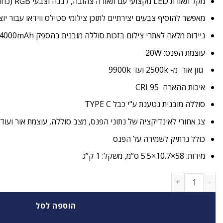
מקל תאורת LED מקצועי עם תאורה צהובה, לבנה וצבעי RGB (כחול, ירוק, אדום, צהוב, סגול…)
מאפשר להוסיף צבעים יצירתיים לתוכן צילומי סטילס ווידאו עבור יוצר
ניידות מלאה לאתרי צילום בזכות סוללה מובנית בהספק 4000mAh
עוצמת הפנס: 20W
גוון אור מ- 2500k ועד 9900k
איכות ההארה CRI 95
סוללה מובנית נטענת ע"י כבל TYPE C
צג אחורי לאינדיקציה של נתוני הפנס, מצב סוללה, עוצמת אור ועוד.
כולל נרתיק לשמירה על הפנס
מידות: 58×10.7×5.5 ס”מ, משקל: 1 ק”ג
כמות של NiceFoto TC-298RGB
הוספה לסל