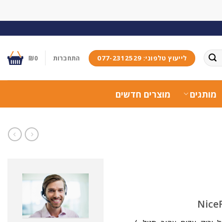
לייעוץ טלפוני: 077-2312529
התחברות
0
₪
מותגים
מוצרים חדשים