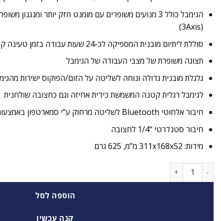
(3Axis)
סוללת ליתיום מובנית המספיקה לכ-24 שעות עבודה בזמן טעינה קצר של כ-3.5 שעות.
תצוגה משופרת של מצבי העבודה של הגימבל
גלגלת מובנית גדולה ונוחה לשליטה על הזום/הפוקוס ישירות מהגימב
לגימבל רגלית קטנה המשמשת כידית אחיזה וגם כחצובה שולחנית
חיבור אלחוטי Bluetooth לשליטה מרחוק ע”י סמארטפון באמצעות אפליקציה חינמית ZY Play
חיבור סטנדרטי “1/4 לחצובה
מידות: 311x168x52 מ”מ, 625 גרם
כמות של גימבל לסמארטפון Zhiyun Smooth 5S Combo
הוספה לסל
קנה עכשיו