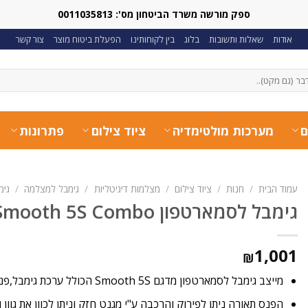
ספק מורשה משרד הביטחון מס': 0011035813
אודות
שאלות ותשובות
בלוג
בין לקוחותינו
הפעלת ביטוח מוצר
צור קשר
ם
מערכות מולטימדיה
ציוד צילום
פתרונות
עמוד הבית
/
חנות
/
ציוד צילום
/
מצלמות דיגיטליות
/
גימבל למצלמה
/
גימבל
גימבל לסמארטפון Zhiyun Smooth 5S Combo
1,001
₪
מייצב גימבל לסמארטפון מדגם Smooth 5S הכולל ערכת גימבל,פנס תאורה ,ותיק קשיח.
הפנס תאורה ניתן לפירוק והרכבה ע"י מגנט חזק וניתן לכוון את גוון 