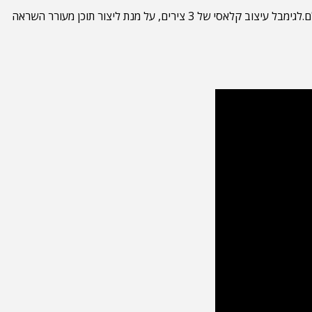
משודרג עם אור מילוי מובנה עוצמתי ומגלם את הרוח של Make-It-Real, SMOOTH 5S מציע דרך משולבת אך פשוטה ליצירת סרטים עבור כולם.לגימבל עיצוב קלאסי של 3 צירים, על מנת ליצור תוכן מעורר השראה