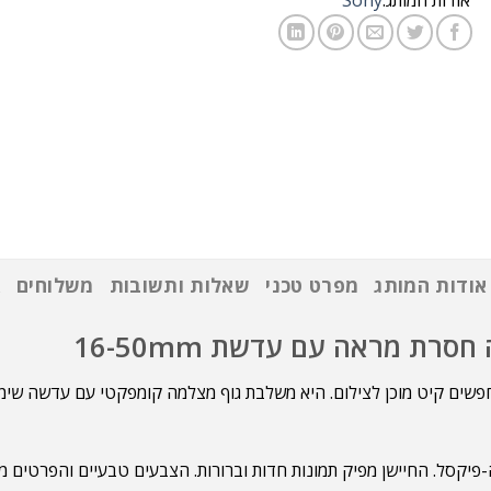
אודות המותג:
Sony
אודות המותג
מפרט טכני
שאלות ותשובות
משלוחים
א
וולוגרים וצלמים שמחפשים קיט מוכן לצילום. היא משלבת גוף מצלמה קומפקטי עם עד
 כוללת חיישן APS-C Exmor CMOS ברזולוציה של 24.2 מגה-פיקסל. החיישן מפיק תמונות חדות וברורות.