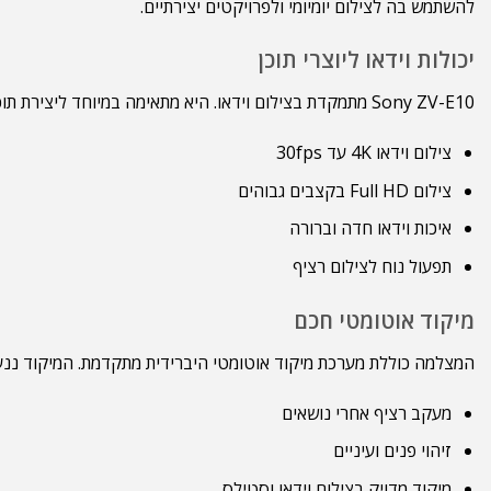
להשתמש בה לצילום יומיומי ולפרויקטים יצירתיים.
יכולות וידאו ליוצרי תוכן
Sony ZV-E10 מתמקדת בצילום וידאו. היא מתאימה במיוחד ליצירת תוכן לרשתות חברתיות וליוטיוב. בנוסף, היא מאפשרת צילום קל גם ללא ניסיון רב.
צילום וידאו 4K עד 30fps
צילום Full HD בקצבים גבוהים
איכות וידאו חדה וברורה
תפעול נוח לצילום רציף
מיקוד אוטומטי חכם
המצלמה כוללת מערכת מיקוד אוטומטי היברידית מתקדמת. המיקוד ננעל
מעקב רציף אחרי נושאים
זיהוי פנים ועיניים
מיקוד מדויק בצילום וידאו וסטילס