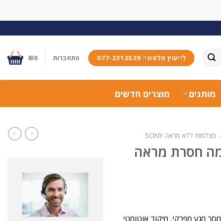
לייעוץ טלפוני: 077-2312529
התחברות
0
₪
מותגים
מוצרים חדשים
מצלמות ללא מראה SONY
Son –קיט מצלמה חסרת מראה
ה חסרת מראה מקצועית עם חיישן APS-C ברזולוציית 24.2 MP, מסך מגע מפרקי, מיקוד אוטומטי