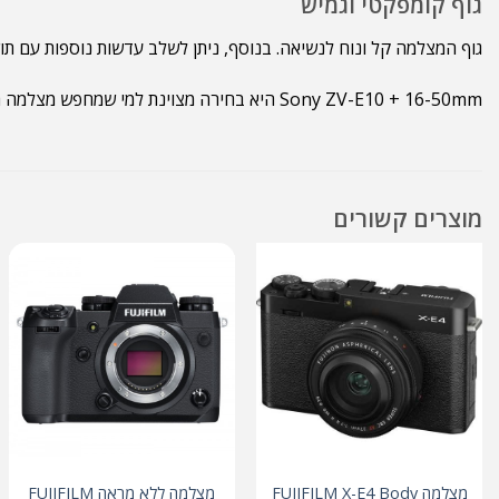
גוף קומפקטי וגמיש
גוף המצלמה קל ונוח לנשיאה. בנוסף, ניתן לשלב עדשות נוספות עם תושבת Sony. כך אפשר להרחיב את אפשרויות הצילום בעתיד. לכן, המצלמה מתאימה לצילום בבית, בחו
Sony ZV-E10 + 16-50mm היא בחירה מצוינת למי שמחפש מצלמה חסרת מראה איכותית, נוחה וגמישה בקיט אחד מוכן לצילום.
מוצרים קשורים
מצלמה FUJIFILM X-E4 Body
מצלמה ללא מראה FUJIFILM