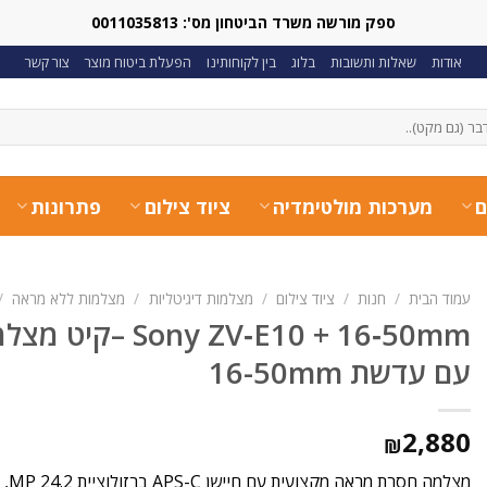
ספק מורשה משרד הביטחון מס': 0011035813
אודות
שאלות ותשובות
בלוג
בין לקוחותינו
הפעלת ביטוח מוצר
צור קשר
ם
מערכות מולטימדיה
ציוד צילום
פתרונות
עמוד הבית
/
חנות
/
ציוד צילום
/
מצלמות דיגיטליות
/
מצלמות ללא מראה
/
y ZV‑E10 + 16‑50mm
עם עדשת 16-50mm
2,880
₪
מצלמ