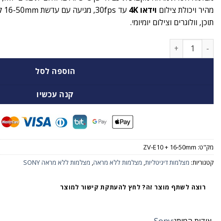
מהיר ויכולת צילום
וידאו 4K
עד 
תוכן, וולוגרים וצילום יומיומי.
כמות של Sony ZV‑E10 + 16‑50mm –קיט מצלמה חסרת מראה עם עדשת 16-50mm
הוספה לסל
קנה עכשיו
מק"ט:
ZV‑E10 + 16‑50mm
קטגוריות:
מצלמות דיגיטליות
,
מצלמות ללא מראה
,
מצלמות ללא מראה SONY
רוצה לשתף מוצר זה? לחץ להעתקת קישור למוצר