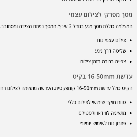
מסך מפרקי לצילום עצמי
המצלמה כוללת מסך מגע בגודל 3 אינץ’. המסך נפתח הצידה ומסתובב. לכן, ניתן לצלם מזוויות שונות בקלות. בנוסף, המסך אידאלי לצילום וולוגים.
צילום עצמי נוח
שליטה דרך מגע
צפייה ברורה בזמן צילום
עדשת 16-50mm בקיט
הקיט כולל עדשת 16-50mm קומפקטית. העדשה מתאימה לצילום רחב ולצילום יומיומי. בנוסף, היא מספקת גמישות טובה למגוון סגנונות צילום.
טווח מוקד שימושי לצילום כללי
מתאימה לווידאו ולסטילס
פתרון נוח לשימוש יומיומי