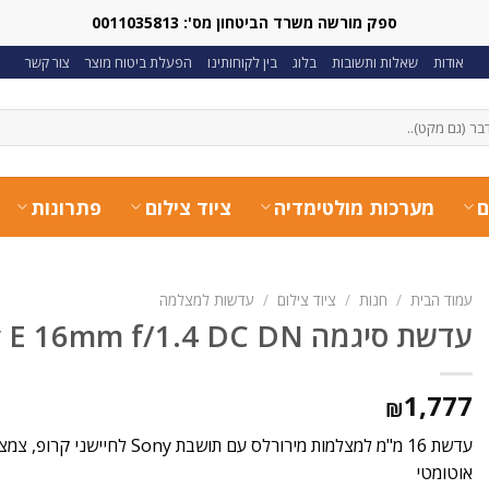
ספק מורשה משרד הביטחון מס': 0011035813
אודות
שאלות ותשובות
בלוג
בין לקוחותינו
הפעלת ביטוח מוצר
צור קשר
ם
מערכות מולטימדיה
ציוד צילום
פתרונות
עמוד הבית
/
חנות
/
ציוד צילום
/
עדשות למצלמה
עדשת סיגמה Sigma for Sony E 16mm f/1.4 DC DN
1,777
₪
אוטומטי