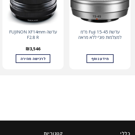
עדשת Fuji 15-45 מ”מ
עדשה FUJINON XF14mm
למצלמות פוג’י ללא מראה
F2.8 R
₪
3,546
מידע נוסף
לרכישה מהירה
כללי
קטגוריות