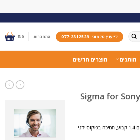
לייעוץ טלפוני: 077-2312529
התחברות
0
₪
מותגים
מוצרים חדשים
עדשת 16 מ"מ למצלמות מירורלס עם תושבת Sony לחיישני קרופ, צמצם 1.4 קבוע, תמיכה בפוקוס ידני